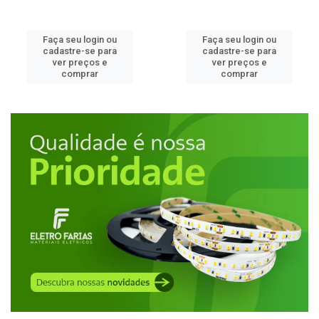
Faça seu login ou
Faça seu login ou
cadastre-se para
cadastre-se para
ver preços e
ver preços e
comprar
comprar