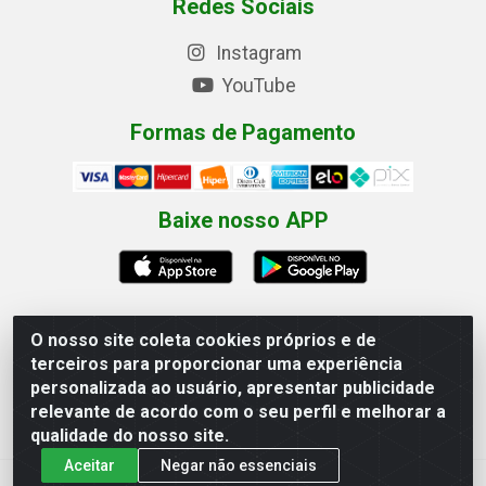
Redes Sociais
Instagram
YouTube
Formas de Pagamento
Baixe nosso APP
O nosso site coleta cookies próprios e de
terceiros para proporcionar uma experiência
Eletrofarias Materiais Eletricos - Av. Jorn. Assis
personalizada ao usuário, apresentar publicidade
Chateaubriand, 2500 - Distrito Industrial, Campina Grande/PB
relevante de acordo com o seu perfil e melhorar a
- CEP 58.410-062 - CNPJ 12.110.462/0001-40
qualidade do nosso site.
Aceitar
Negar não essenciais