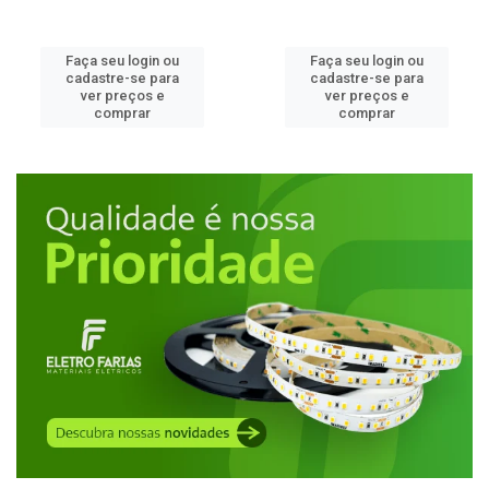
Faça seu login ou
Faça seu login ou
cadastre-se para
cadastre-se para
ver preços e
ver preços e
comprar
comprar