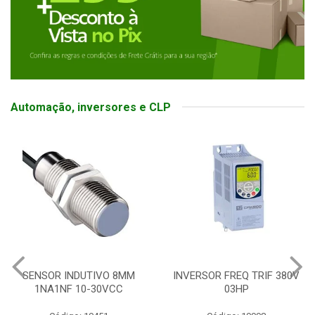
Automação, inversores e CLP
O 8MM
INVERSOR FREQ TRIF 380V
BOTOEIRA ELETR
VCC
03HP
SOFT SWITC