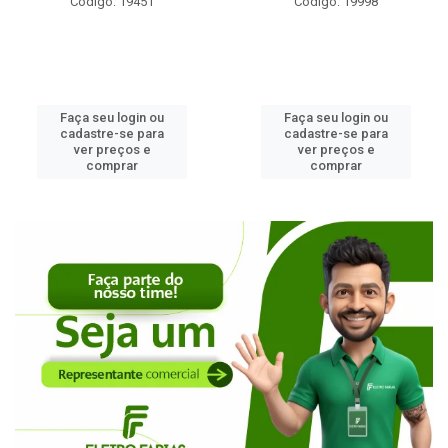
1
Código: 19998
Código: 2453
ou
Faça seu login ou
Faça seu login 
ra
cadastre-se para
cadastre-se pa
ver preços e
ver preços e
comprar
comprar