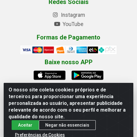
Redes Sociais
Instagram
YouTube
Formas de Pagamento
Baixe nosso APP
O nosso site coleta cookies próprios e de
terceiros para proporcionar uma experiência
Eletrofarias Materiais Eletricos - Av. Jorn. Assis
personalizada ao usuário, apresentar publicidade
Chateaubriand, 2500 - Distrito Industrial, Campina Grande/PB
relevante de acordo com o seu perfil e melhorar a
- CEP 58.410-062 - CNPJ 12.110.462/0001-40
qualidade do nosso site.
Aceitar
Negar não essenciais
Preferências de Cookies