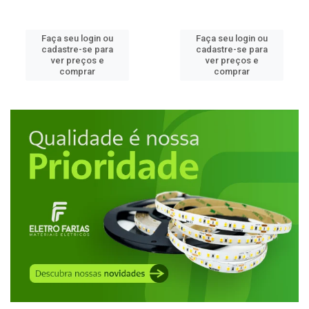
Faça seu login ou
Faça seu login ou
cadastre-se para
cadastre-se para
ver preços e
ver preços e
comprar
comprar