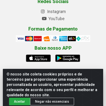
Redes Sociais
Instagram
YouTube
Formas de Pagamento
Baixe nosso APP
O nosso site coleta cookies próprios e de
terceiros para proporcionar uma experiência
Eletrofarias Materiais Eletricos - Av. Jorn. Assis
personalizada ao usuário, apresentar publicidade
Chateaubriand, 2500 - Distrito Industrial, Campina Grande/PB
relevante de acordo com o seu perfil e melhorar a
- CEP 58.410-062 - CNPJ 12.110.462/0001-40
qualidade do nosso site.
Aceitar
Negar não essenciais