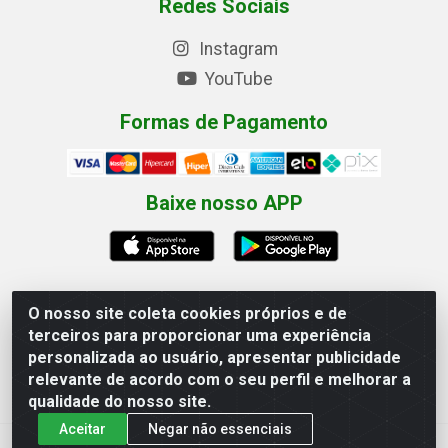
Redes Sociais
Instagram
YouTube
Formas de Pagamento
Baixe nosso APP
O nosso site coleta cookies próprios e de
terceiros para proporcionar uma experiência
Eletrofarias Materiais Eletricos - Av. Jorn. Assis
personalizada ao usuário, apresentar publicidade
Chateaubriand, 2500 - Distrito Industrial, Campina Grande/PB
relevante de acordo com o seu perfil e melhorar a
- CEP 58.410-062 - CNPJ 12.110.462/0001-40
qualidade do nosso site.
Aceitar
Negar não essenciais