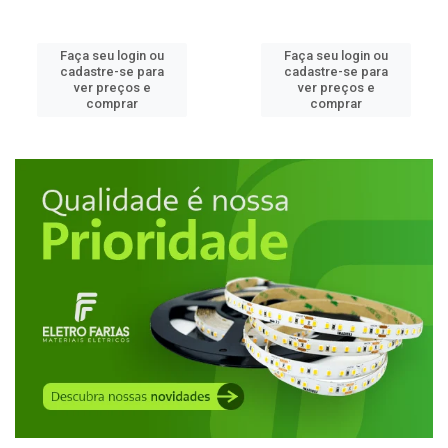
Faça seu login ou
Faça seu login ou
cadastre-se para
cadastre-se para
ver preços e
ver preços e
comprar
comprar