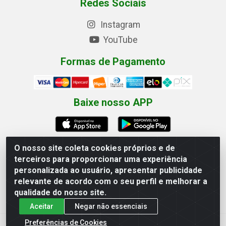
Redes Sociais
Instagram
YouTube
Formas de Pagamento
Baixe nosso APP
O nosso site coleta cookies próprios e de
terceiros para proporcionar uma experiência
Eletrofarias Materiais Eletricos - Av. Jorn. Assis
personalizada ao usuário, apresentar publicidade
Chateaubriand, 2500 - Distrito Industrial, Campina Grande/PB
relevante de acordo com o seu perfil e melhorar a
- CEP 58.410-062 - CNPJ 12.110.462/0001-40
qualidade do nosso site.
Aceitar
Negar não essenciais
Preferências de Cookies