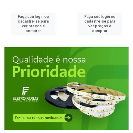
Faça seu login ou
Faça seu login ou
cadastre-se para
cadastre-se para
ver preços e
ver preços e
comprar
comprar