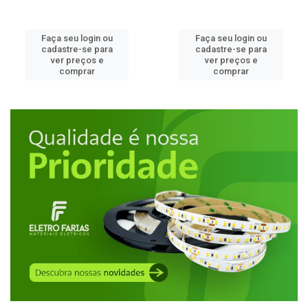
Faça seu login ou
Faça seu login ou
cadastre-se para
cadastre-se para
ver preços e
ver preços e
comprar
comprar