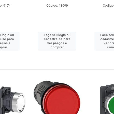
: 13699
Código: 10686
Código
 login ou
Faça seu login ou
Faça seu
e-se para
cadastre-se para
cadastre
reços e
ver preços e
ver pr
prar
comprar
com