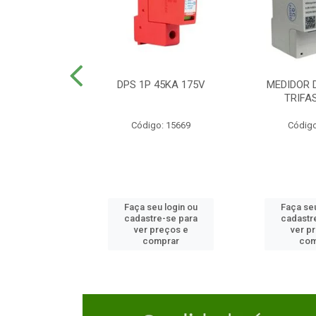
TOR CAIXA
DPS 1P 45KA 175V
MEDIDOR 
DA 125A
TRIFA
o: 23654
Código: 15669
Código
u login ou
Faça seu login ou
Faça seu
e-se para
cadastre-se para
cadastr
reços e
ver preços e
ver p
mprar
comprar
com