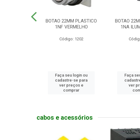
MM PLASTICO
BOTAO 22MM PLASTICO
BOTAO 22M
GENCIA
1NF VERMELHO
1NA ILUM
go: 786
Código: 1202
Códig
u login ou
Faça seu login ou
Faça seu
e-se para
cadastre-se para
cadastr
reços e
ver preços e
ver p
mprar
comprar
com
cabos e acessórios