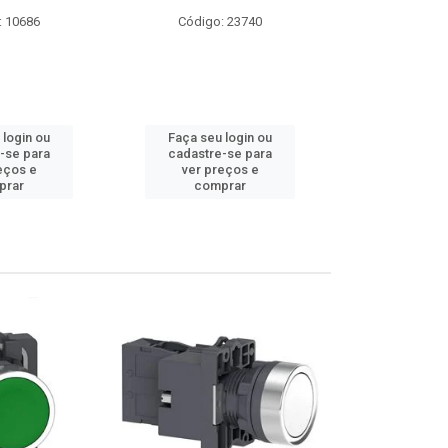
: 23740
Código: 9174
Código:
 login ou
Faça seu login ou
Faça seu 
-se para
cadastre-se para
cadastre
eços e
ver preços e
ver pr
prar
comprar
comp