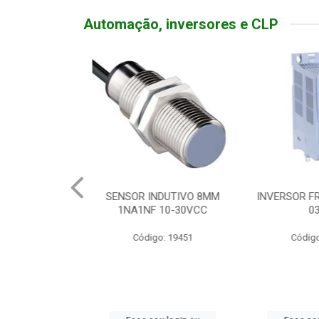
Automação, inversores e CLP
TATIVA 20A
SENSOR INDUTIVO 8MM
INVERSOR FR
DEADO
1NA1NF 10-30VCC
0
o: 19310
Código: 19451
Código