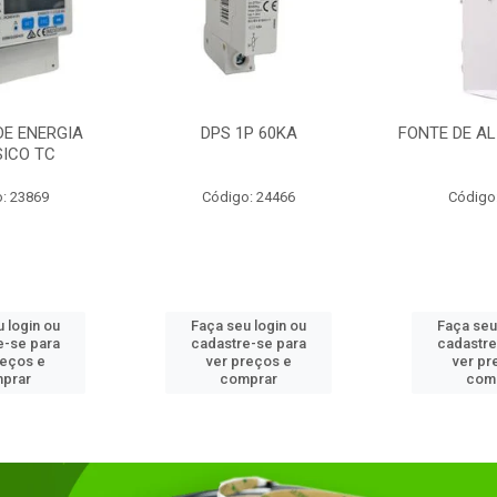
DE ENERGIA
DPS 1P 60KA
FONTE DE AL
SICO TC
: 23869
Código: 24466
Código
 login ou
Faça seu login ou
Faça seu
e-se para
cadastre-se para
cadastre
reços e
ver preços e
ver pr
prar
comprar
com