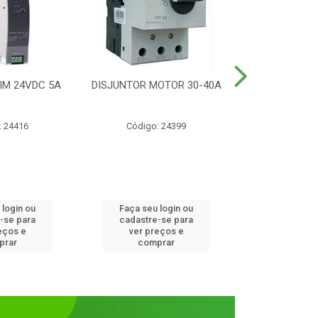
IM 24VDC 5A
DISJUNTOR MOTOR 30-40A
CONTATOR T
1NANF 
: 24416
Código: 24399
Código:
 login ou
Faça seu login ou
Faça seu 
-se para
cadastre-se para
cadastre
eços e
ver preços e
ver pr
prar
comprar
comp