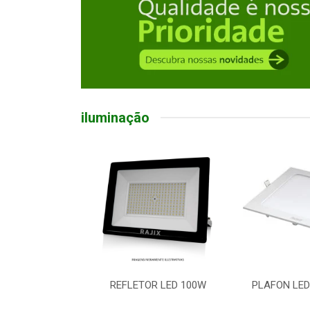
iluminação
R LED 100W
PLAFON LED EMB QD 18W
LUMINARIA 
5