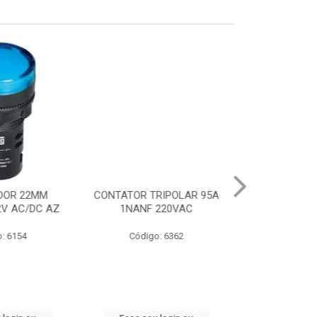
DOR 22MM
CONTATOR TRIPOLAR 95A
CHAVE PART.DI
2V AC/DC AZ
1NANF 220VAC
22-32A
: 6154
Código: 6362
Código