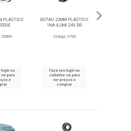
M PLASTICO
BOTAO 22MM PLASTICO
BOTAO 22MM
VERDE
1NA ILUMI 24V BR
EMERG
: 22894
Código: 2760
Código
 login ou
Faça seu login ou
Faça seu 
-se para
cadastre-se para
cadastre
eços e
ver preços e
ver pr
prar
comprar
comp