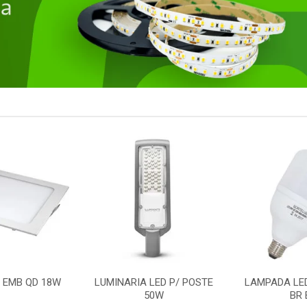
LED P/ POSTE
LAMPADA LED BULBO 50W
REFLETOR
0W
BR E27