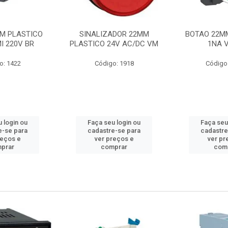
M PLASTICO
SINALIZADOR 22MM
BOTAO 22M
I 220V BR
PLASTICO 24V AC/DC VM
1NA 
o: 1422
Código: 1918
Código
 login ou
Faça seu login ou
Faça seu
e-se para
cadastre-se para
cadastre
reços e
ver preços e
ver pr
prar
comprar
com