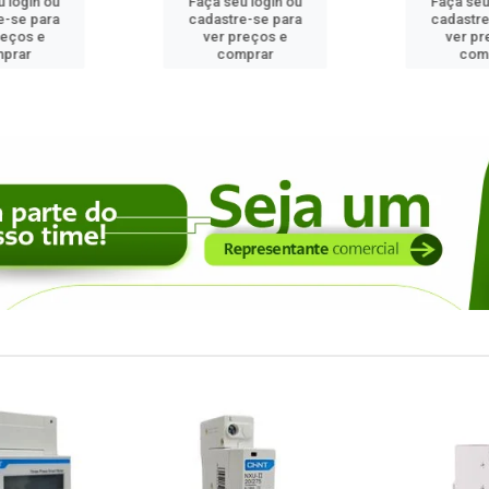
 login ou
Faça seu login ou
Faça seu
e-se para
cadastre-se para
cadastre
reços e
ver preços e
ver pr
prar
comprar
com