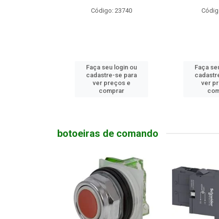
o: 23740
Código: 9174
Código
u login ou
Faça seu login ou
Faça seu
e-se para
cadastre-se para
cadastr
reços e
ver preços e
ver p
mprar
comprar
com
botoeiras de comando