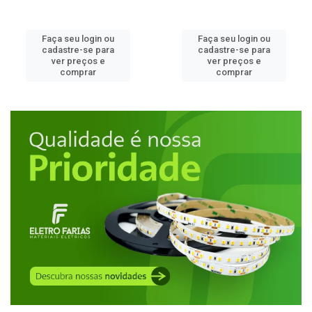
Faça seu login ou
Faça seu login ou
cadastre-se para
cadastre-se para
ver preços e
ver preços e
comprar
comprar