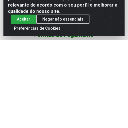
Redes Sociais
relevante de acordo com o seu perfil e melhorar a
qualidade do nosso site.
Instagram
Aceitar
Negar não essenciais
YouTube
Preferências de Cookies
Formas de Pagamento
Baixe nosso APP
Eletrofarias Materiais Eletricos - Av. Jorn. Assis
Chateaubriand, 2500 - Distrito Industrial, Campina Grande/PB
- CEP 58.410-062 - CNPJ 12.110.462/0001-40