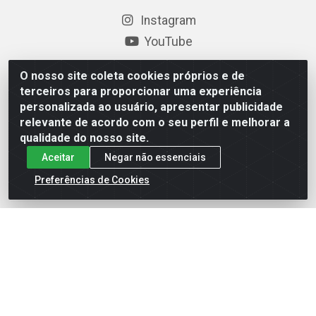
Instagram
YouTube
Formas de Pagamento
O nosso site coleta cookies próprios e de
terceiros para proporcionar uma experiência
personalizada ao usuário, apresentar publicidade
relevante de acordo com o seu perfil e melhorar a
Baixe nosso APP
qualidade do nosso site.
Aceitar
Negar não essenciais
Preferências de Cookies
Eletrofarias Materiais Eletricos - Av. Jorn. Assis
Chateaubriand, 2500 - Distrito Industrial, Campina Grande/PB
- CEP 58.410-062 - CNPJ 12.110.462/0001-40