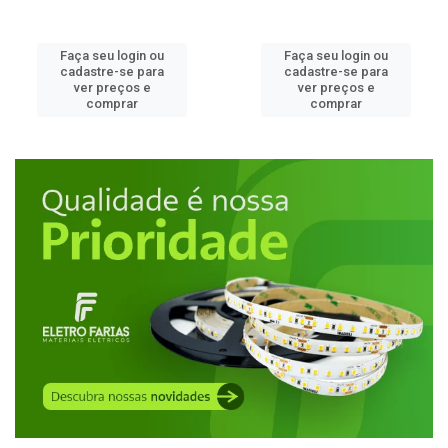
Faça seu login ou
Faça seu login ou
cadastre-se para
cadastre-se para
ver preços e
ver preços e
comprar
comprar