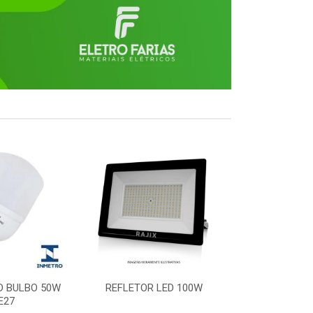
D BULBO 50W
REFLETOR LED 100W
PLAFON LED 
E27