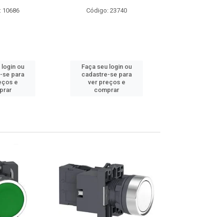
: 10686
Código: 23740
Código
 login ou
Faça seu login ou
Faça seu 
-se para
cadastre-se para
cadastre
eços e
ver preços e
ver pr
prar
comprar
comp