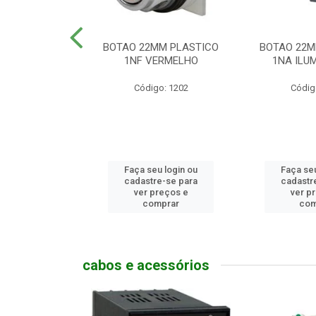
MM PLASTICO
BOTAO 22MM PLASTICO
BOTAO 22M
GENCIA
1NF VERMELHO
1NA ILUM
go: 786
Código: 1202
Códig
u login ou
Faça seu login ou
Faça seu
e-se para
cadastre-se para
cadastr
reços e
ver preços e
ver p
mprar
comprar
com
cabos e acessórios