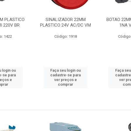
M PLASTICO
SINALIZADOR 22MM
BOTAO 22M
I 220V BR
PLASTICO 24V AC/DC VM
1NA 
o: 1422
Código: 1918
Código
 login ou
Faça seu login ou
Faça seu
e-se para
cadastre-se para
cadastre
reços e
ver preços e
ver pr
prar
comprar
com