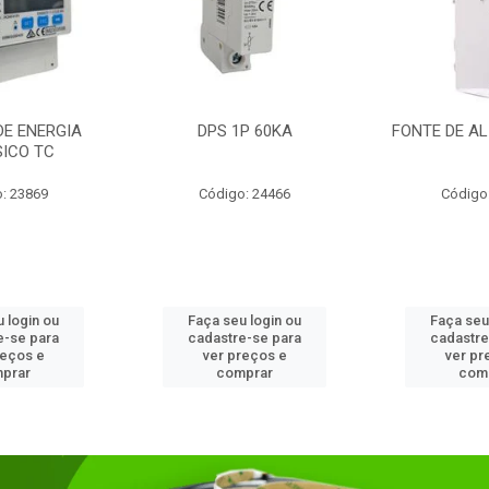
DE ENERGIA
DPS 1P 60KA
FONTE DE AL
SICO TC
: 23869
Código: 24466
Código
 login ou
Faça seu login ou
Faça seu
e-se para
cadastre-se para
cadastre
reços e
ver preços e
ver pr
prar
comprar
com