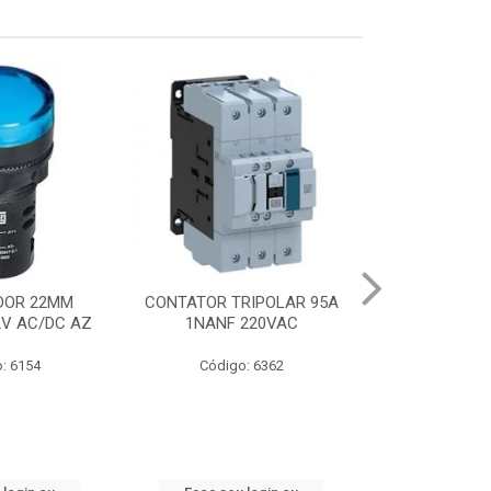
DOR 22MM
CONTATOR TRIPOLAR 95A
CHAVE PART.DI
2V AC/DC AZ
1NANF 220VAC
22-32A
: 6154
Código: 6362
Código