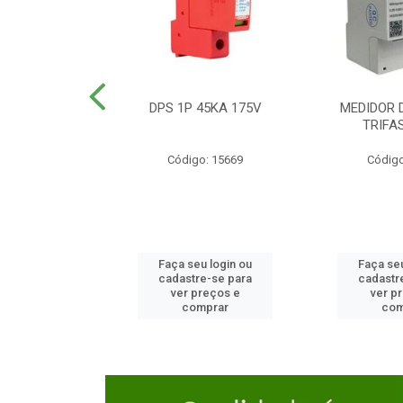
TOR CAIXA
DPS 1P 45KA 175V
MEDIDOR 
DA 125A
TRIFA
o: 23654
Código: 15669
Código
u login ou
Faça seu login ou
Faça seu
e-se para
cadastre-se para
cadastr
reços e
ver preços e
ver p
mprar
comprar
com