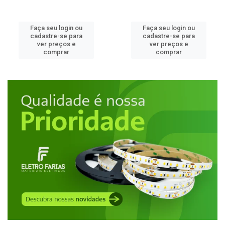
Faça seu login ou
Faça seu login ou
cadastre-se para
cadastre-se para
ver preços e
ver preços e
comprar
comprar