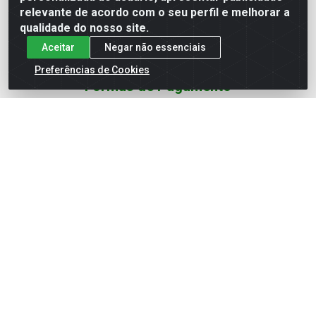
Redes Sociais
relevante de acordo com o seu perfil e melhorar a
qualidade do nosso site.
Instagram
Aceitar
Negar não essenciais
YouTube
Preferências de Cookies
Formas de Pagamento
Baixe nosso APP
Eletrofarias Materiais Eletricos - Av. Jorn. Assis
Chateaubriand, 2500 - Distrito Industrial, Campina Grande/PB
- CEP 58.410-062 - CNPJ 12.110.462/0001-40