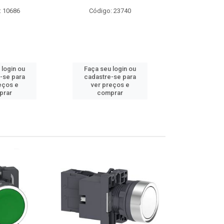
: 23740
Código: 9174
Código:
 login ou
Faça seu login ou
Faça seu 
-se para
cadastre-se para
cadastre
eços e
ver preços e
ver pr
prar
comprar
comp