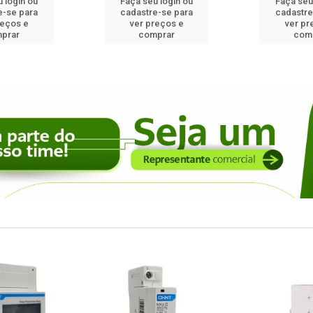
 login ou
Faça seu login ou
Faça seu
e-se para
cadastre-se para
cadastre
reços e
ver preços e
ver pr
prar
comprar
com