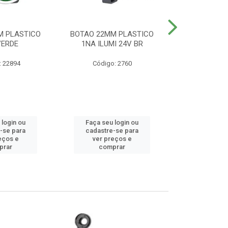
M PLASTICO
BOTAO 22MM PLASTICO
BOTAO 22MM
VERDE
1NA ILUMI 24V BR
EMERG
: 22894
Código: 2760
Código
 login ou
Faça seu login ou
Faça seu 
-se para
cadastre-se para
cadastre
eços e
ver preços e
ver pr
prar
comprar
comp