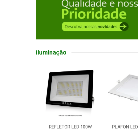
iluminação
R LED 100W
PLAFON LED EMB QD 18W
LUMINARIA 
5