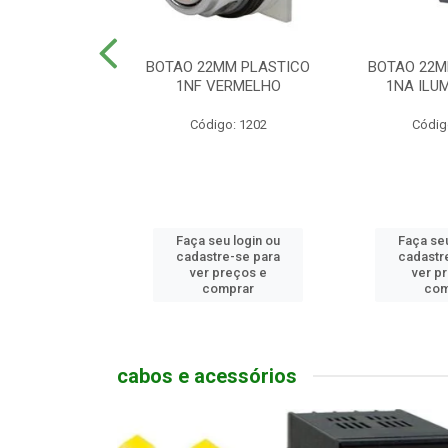
MM PLASTICO
BOTAO 22MM PLASTICO
BOTAO 22M
GENCIA
1NF VERMELHO
1NA ILUM
go: 786
Código: 1202
Códig
u login ou
Faça seu login ou
Faça seu
e-se para
cadastre-se para
cadastr
reços e
ver preços e
ver p
mprar
comprar
com
cabos e acessórios