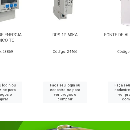
DE ENERGIA
DPS 1P 60KA
FONTE DE AL
SICO TC
: 23869
Código: 24466
Código
 login ou
Faça seu login ou
Faça seu
e-se para
cadastre-se para
cadastre
reços e
ver preços e
ver pr
prar
comprar
com