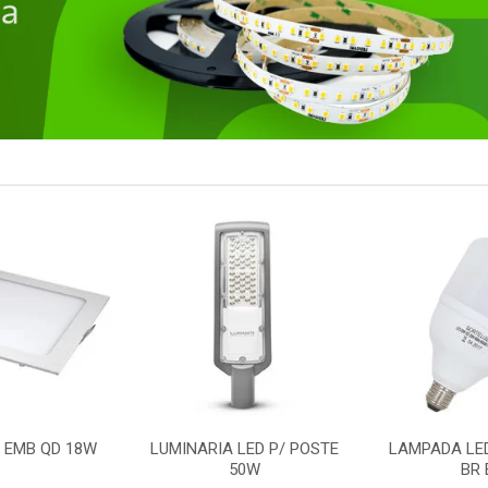
LED P/ POSTE
LAMPADA LED BULBO 50W
REFLETOR
0W
BR E27