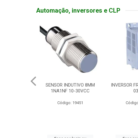
Automação, inversores e CLP
TATIVA 20A
SENSOR INDUTIVO 8MM
INVERSOR FR
DEADO
1NA1NF 10-30VCC
0
o: 19310
Código: 19451
Código