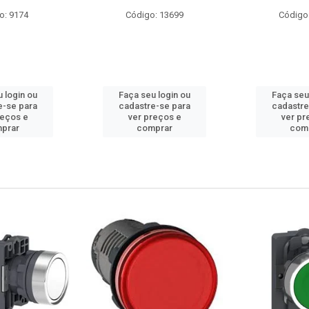
: 13699
Código: 10686
Código
 login ou
Faça seu login ou
Faça seu
e-se para
cadastre-se para
cadastre
reços e
ver preços e
ver pr
prar
comprar
com