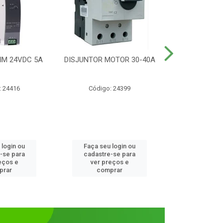
IM 24VDC 5A
DISJUNTOR MOTOR 30-40A
CONTATOR T
1NANF 
: 24416
Código: 24399
Código:
 login ou
Faça seu login ou
Faça seu 
-se para
cadastre-se para
cadastre
eços e
ver preços e
ver pr
prar
comprar
comp