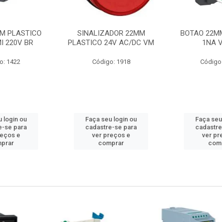
M PLASTICO
SINALIZADOR 22MM
BOTAO 22M
I 220V BR
PLASTICO 24V AC/DC VM
1NA 
o: 1422
Código: 1918
Código
 login ou
Faça seu login ou
Faça seu
e-se para
cadastre-se para
cadastre
reços e
ver preços e
ver pr
prar
comprar
com