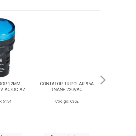
DOR 22MM
CONTATOR TRIPOLAR 95A
CHAVE PART.DI
2V AC/DC AZ
1NANF 220VAC
22-32A
: 6154
Código: 6362
Código