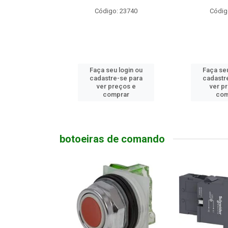
o: 23740
Código: 9174
Código
u login ou
Faça seu login ou
Faça seu
e-se para
cadastre-se para
cadastr
reços e
ver preços e
ver p
mprar
comprar
com
botoeiras de comando