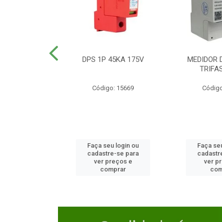
TOR CAIXA
DPS 1P 45KA 175V
MEDIDOR 
DA 125A
TRIFA
o: 23654
Código: 15669
Código
u login ou
Faça seu login ou
Faça seu
e-se para
cadastre-se para
cadastr
reços e
ver preços e
ver p
mprar
comprar
com