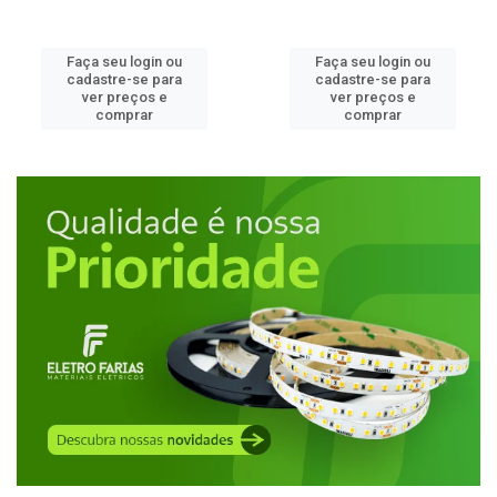
Faça seu login ou
Faça seu login ou
cadastre-se para
cadastre-se para
ver preços e
ver preços e
comprar
comprar