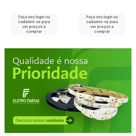
Faça seu login ou
Faça seu login ou
cadastre-se para
cadastre-se para
ver preços e
ver preços e
comprar
comprar