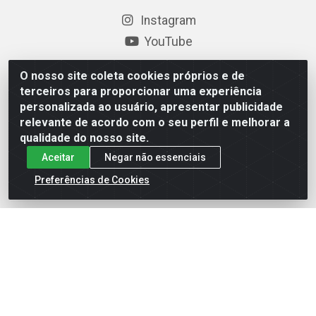
Instagram
YouTube
Formas de Pagamento
O nosso site coleta cookies próprios e de
terceiros para proporcionar uma experiência
personalizada ao usuário, apresentar publicidade
relevante de acordo com o seu perfil e melhorar a
Baixe nosso APP
qualidade do nosso site.
Aceitar
Negar não essenciais
Preferências de Cookies
Eletrofarias Materiais Eletricos - Av. Jorn. Assis
Chateaubriand, 2500 - Distrito Industrial, Campina Grande/PB
- CEP 58.410-062 - CNPJ 12.110.462/0001-40