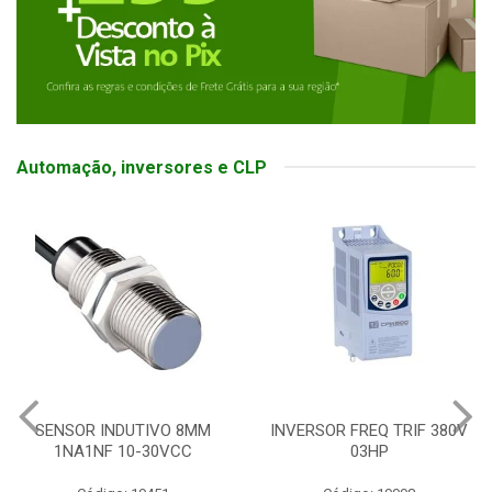
Automação, inversores e CLP
SENSOR INDUTIVO 8MM
INVERSOR FREQ TRIF 380V
1NA1NF 10-30VCC
03HP