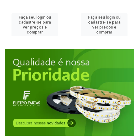
Faça seu login ou
Faça seu login ou
cadastre-se para
cadastre-se para
ver preços e
ver preços e
comprar
comprar