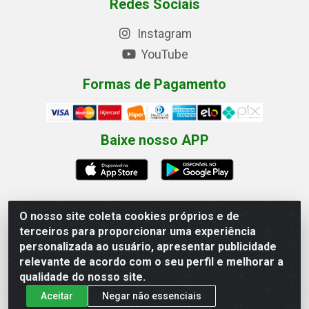
Redes Sociais
Instagram
YouTube
Formas de Pagamento
Baixe nosso APP
O nosso site coleta cookies próprios e de
terceiros para proporcionar uma experiência
Eletrofarias Materiais Eletricos - Av. Jorn. Assis
personalizada ao usuário, apresentar publicidade
Chateaubriand, 2500 - Distrito Industrial, Campina Grande/PB
relevante de acordo com o seu perfil e melhorar a
- CEP 58.410-062 - CNPJ 12.110.462/0001-40
qualidade do nosso site.
Aceitar
Negar não essenciais