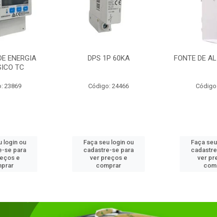
DE ENERGIA
DPS 1P 60KA
FONTE DE AL
SICO TC
: 23869
Código: 24466
Código
 login ou
Faça seu login ou
Faça seu
e-se para
cadastre-se para
cadastre
reços e
ver preços e
ver pr
prar
comprar
com