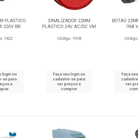
M PLASTICO
SINALIZADOR 22MM
BOTAO 22M
I 220V BR
PLASTICO 24V AC/DC VM
1NA 
o: 1422
Código: 1918
Código
 login ou
Faça seu login ou
Faça seu
e-se para
cadastre-se para
cadastre
reços e
ver preços e
ver pr
prar
comprar
com