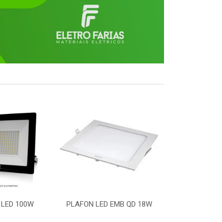
 LED 100W
PLAFON LED EMB QD 18W
LUMINARIA L
50