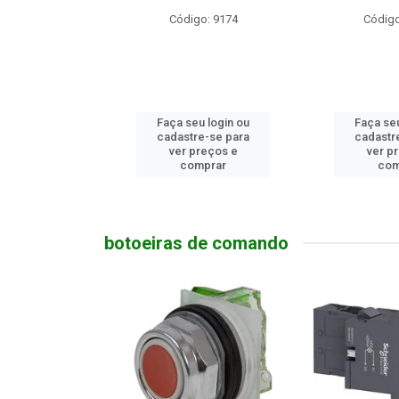
o: 23740
Código: 9174
Código
u login ou
Faça seu login ou
Faça seu
e-se para
cadastre-se para
cadastr
reços e
ver preços e
ver p
mprar
comprar
com
botoeiras de comando