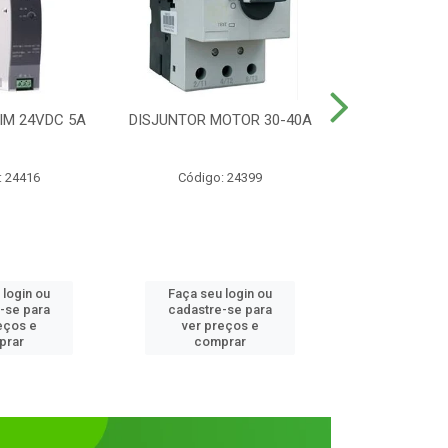
IM 24VDC 5A
DISJUNTOR MOTOR 30-40A
CONTATOR T
1NANF 
: 24416
Código: 24399
Código:
 login ou
Faça seu login ou
Faça seu 
-se para
cadastre-se para
cadastre
eços e
ver preços e
ver pr
prar
comprar
comp