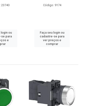
: 23740
Código: 9174
Código:
 login ou
Faça seu login ou
Faça seu 
-se para
cadastre-se para
cadastre
eços e
ver preços e
ver pr
prar
comprar
comp