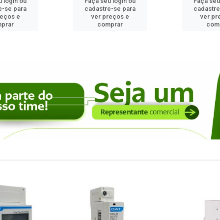
 login ou
Faça seu login ou
Faça seu
e-se para
cadastre-se para
cadastre
reços e
ver preços e
ver pr
prar
comprar
com