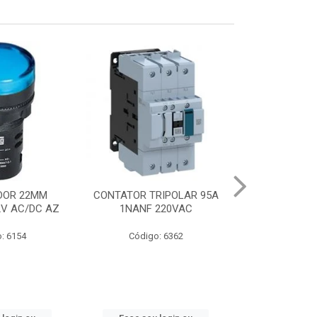
DOR 22MM
CONTATOR TRIPOLAR 95A
CHAVE PART.DI
2V AC/DC AZ
1NANF 220VAC
22-32A
: 6154
Código: 6362
Código