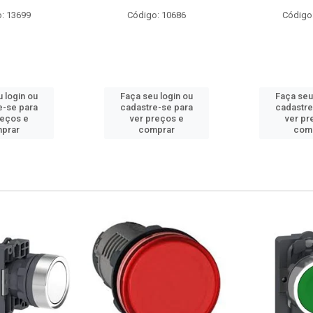
: 13699
Código: 10686
Código
 login ou
Faça seu login ou
Faça seu
e-se para
cadastre-se para
cadastre
reços e
ver preços e
ver pr
prar
comprar
com