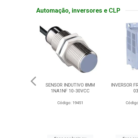
Automação, inversores e CLP
TATIVA 20A
SENSOR INDUTIVO 8MM
INVERSOR FR
DEADO
1NA1NF 10-30VCC
0
o: 19310
Código: 19451
Código