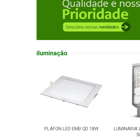
iluminação
R LED 100W
PLAFON LED EMB QD 18W
LUMINARIA 
5