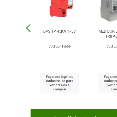
TOR CAIXA
DPS 1P 45KA 175V
MEDIDOR 
DA 125A
TRIFA
o: 23654
Código: 15669
Código
u login ou
Faça seu login ou
Faça seu
e-se para
cadastre-se para
cadastr
reços e
ver preços e
ver p
mprar
comprar
com