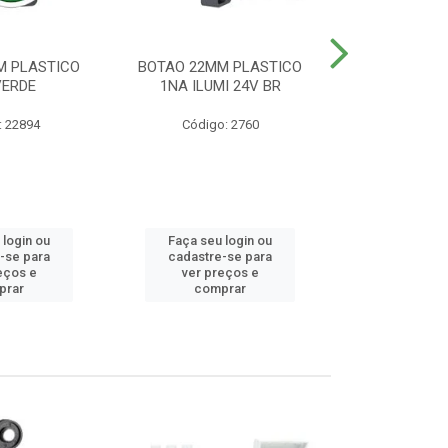
M PLASTICO
BOTAO 22MM PLASTICO
BOTAO 22MM
VERDE
1NA ILUMI 24V BR
EMERG
: 22894
Código: 2760
Código
 login ou
Faça seu login ou
Faça seu 
-se para
cadastre-se para
cadastre
eços e
ver preços e
ver pr
prar
comprar
comp