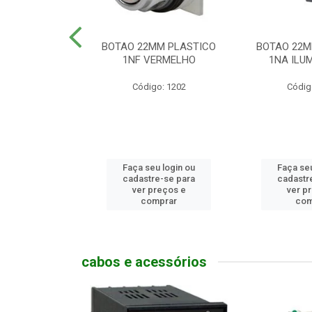
MM PLASTICO
BOTAO 22MM PLASTICO
BOTAO 22M
GENCIA
1NF VERMELHO
1NA ILUM
go: 786
Código: 1202
Códig
u login ou
Faça seu login ou
Faça seu
e-se para
cadastre-se para
cadastr
reços e
ver preços e
ver p
mprar
comprar
com
cabos e acessórios