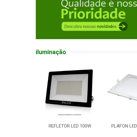
iluminação
ED BULBO 50W
REFLETOR LED 100W
PLAFON LED
 E27