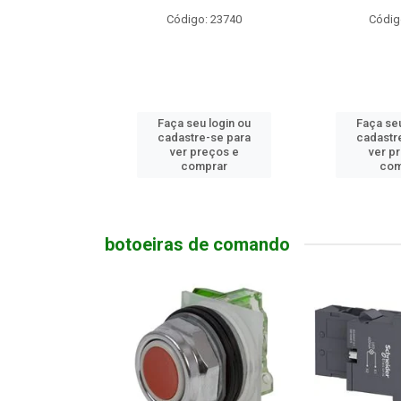
o: 10686
Código: 23740
Códig
u login ou
Faça seu login ou
Faça seu
e-se para
cadastre-se para
cadastr
reços e
ver preços e
ver p
mprar
comprar
com
botoeiras de comando