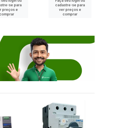
 login ou
Faça seu login ou
Faça seu 
-se para
cadastre-se para
cadastre
eços e
ver preços e
ver pr
prar
comprar
comp