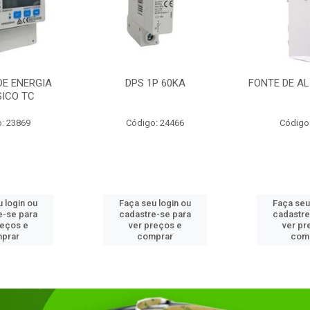
DE ENERGIA
DPS 1P 60KA
FONTE DE AL
SICO TC
: 23869
Código: 24466
Código
 login ou
Faça seu login ou
Faça seu
e-se para
cadastre-se para
cadastre
reços e
ver preços e
ver pr
prar
comprar
com