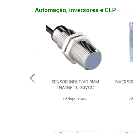
Automação, inversores e CLP
TATIVA 20A
SENSOR INDUTIVO 8MM
INVERSOR FR
DEADO
1NA1NF 10-30VCC
0
o: 19310
Código: 19451
Código