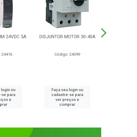
IM 24VDC 5A
DISJUNTOR MOTOR 30-40A
CONTATOR T
1NANF 
: 24416
Código: 24399
Código:
 login ou
Faça seu login ou
Faça seu 
-se para
cadastre-se para
cadastre
eços e
ver preços e
ver pr
prar
comprar
comp