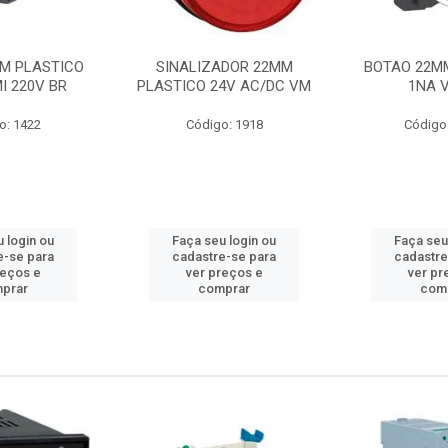
M PLASTICO
SINALIZADOR 22MM
BOTAO 22M
I 220V BR
PLASTICO 24V AC/DC VM
1NA 
o: 1422
Código: 1918
Código
 login ou
Faça seu login ou
Faça seu
e-se para
cadastre-se para
cadastre
reços e
ver preços e
ver pr
prar
comprar
com