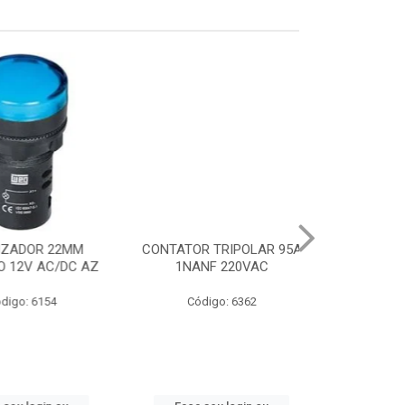
DOR 22MM
CONTATOR TRIPOLAR 95A
CHAVE PART.DI
2V AC/DC AZ
1NANF 220VAC
22-32A
: 6154
Código: 6362
Código