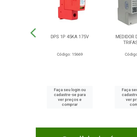
TOR CAIXA
DPS 1P 45KA 175V
MEDIDOR 
DA 125A
TRIFA
o: 23654
Código: 15669
Código
u login ou
Faça seu login ou
Faça seu
e-se para
cadastre-se para
cadastr
reços e
ver preços e
ver p
mprar
comprar
com