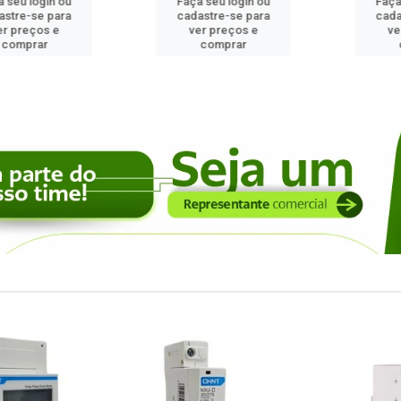
 login ou
Faça seu login ou
Faça seu
e-se para
cadastre-se para
cadastre
reços e
ver preços e
ver pr
prar
comprar
com