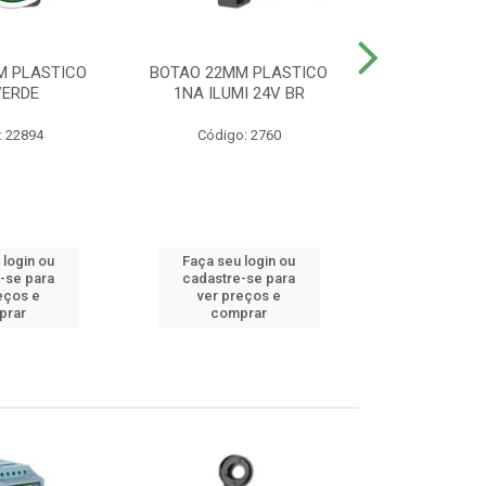
M PLASTICO
BOTAO 22MM PLASTICO
BOTAO 22MM
VERDE
1NA ILUMI 24V BR
EMERG
: 22894
Código: 2760
Código
 login ou
Faça seu login ou
Faça seu 
-se para
cadastre-se para
cadastre
eços e
ver preços e
ver pr
prar
comprar
comp