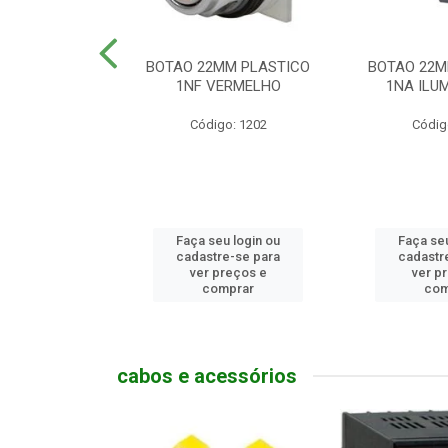
MM PLASTICO
BOTAO 22MM PLASTICO
BOTAO 22M
GENCIA
1NF VERMELHO
1NA ILUM
go: 786
Código: 1202
Códig
u login ou
Faça seu login ou
Faça seu
e-se para
cadastre-se para
cadastr
reços e
ver preços e
ver p
mprar
comprar
com
cabos e acessórios