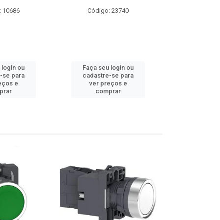
: 10686
Código: 23740
Código
 login ou
Faça seu login ou
Faça seu 
-se para
cadastre-se para
cadastre
eços e
ver preços e
ver pr
prar
comprar
comp