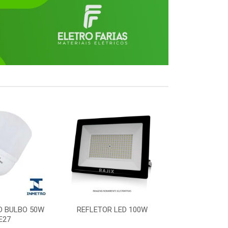
D BULBO 50W
REFLETOR LED 100W
PLAFON LED 
E27