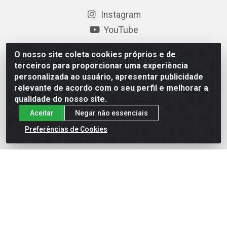
Instagram
YouTube
Formas de Pagamento
O nosso site coleta cookies próprios e de
terceiros para proporcionar uma experiência
personalizada ao usuário, apresentar publicidade
relevante de acordo com o seu perfil e melhorar a
Baixe nosso APP
qualidade do nosso site.
Aceitar
Negar não essenciais
Preferências de Cookies
Eletrofarias Materiais Eletricos - Av. Jorn. Assis
Chateaubriand, 2500 - Distrito Industrial, Campina Grande/PB
- CEP 58.410-062 - CNPJ 12.110.462/0001-40