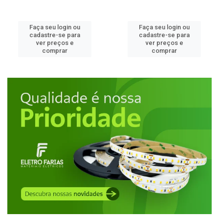
Faça seu login ou
Faça seu login ou
cadastre-se para
cadastre-se para
ver preços e
ver preços e
comprar
comprar