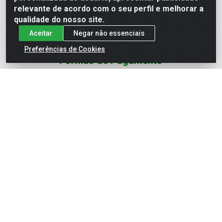
Redes Sociais
relevante de acordo com o seu perfil e melhorar a
qualidade do nosso site.
Instagram
Aceitar
Negar não essenciais
YouTube
Preferências de Cookies
Formas de Pagamento
Baixe nosso APP
Eletrofarias Materiais Eletricos - Av. Jorn. Assis
Chateaubriand, 2500 - Distrito Industrial, Campina Grande/PB
- CEP 58.410-062 - CNPJ 12.110.462/0001-40