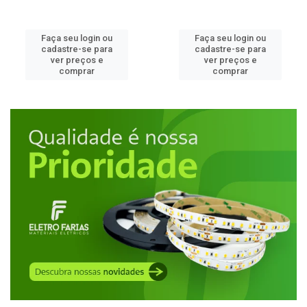
Faça seu login ou
Faça seu login ou
cadastre-se para
cadastre-se para
ver preços e
ver preços e
comprar
comprar