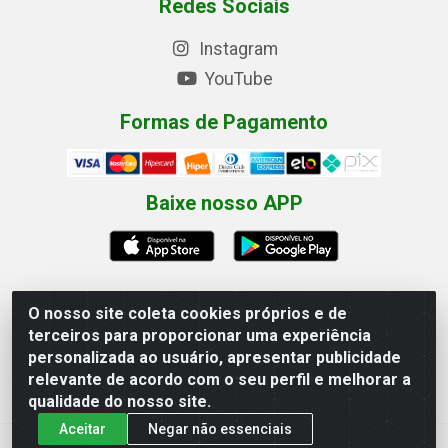
Redes Sociais
Instagram
YouTube
Formas de Pagamento
Baixe nosso APP
O nosso site coleta cookies próprios e de
terceiros para proporcionar uma experiência
Eletrofarias Materiais Eletricos - Av. Jorn. Assis
personalizada ao usuário, apresentar publicidade
Chateaubriand, 2500 - Distrito Industrial, Campina Grande/PB
relevante de acordo com o seu perfil e melhorar a
- CEP 58.410-062 - CNPJ 12.110.462/0001-40
qualidade do nosso site.
Aceitar
Negar não essenciais