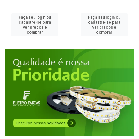
Faça seu login ou
Faça seu login ou
cadastre-se para
cadastre-se para
ver preços e
ver preços e
comprar
comprar