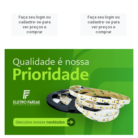
Faça seu login ou
Faça seu login ou
cadastre-se para
cadastre-se para
ver preços e
ver preços e
comprar
comprar