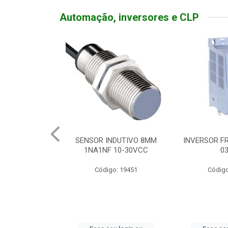
Automação, inversores e CLP
TATIVA 20A
SENSOR INDUTIVO 8MM
INVERSOR FR
DEADO
1NA1NF 10-30VCC
0
o: 19310
Código: 19451
Código