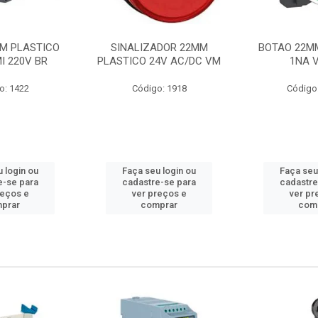
M PLASTICO
SINALIZADOR 22MM
BOTAO 22M
I 220V BR
PLASTICO 24V AC/DC VM
1NA 
o: 1422
Código: 1918
Código
 login ou
Faça seu login ou
Faça seu
e-se para
cadastre-se para
cadastre
reços e
ver preços e
ver pr
prar
comprar
com