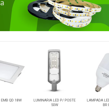
LED P/ POSTE
LAMPADA LED BULBO 50W
REFLETOR
0W
BR E27