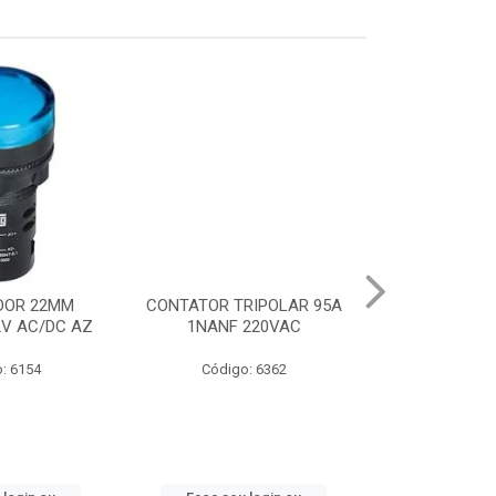
DOR 22MM
CONTATOR TRIPOLAR 95A
CHAVE PART.DI
2V AC/DC AZ
1NANF 220VAC
22-32A
: 6154
Código: 6362
Código