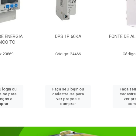
DE ENERGIA
DPS 1P 60KA
FONTE DE AL
SICO TC
: 23869
Código: 24466
Código
 login ou
Faça seu login ou
Faça seu
e-se para
cadastre-se para
cadastre
reços e
ver preços e
ver pr
prar
comprar
com