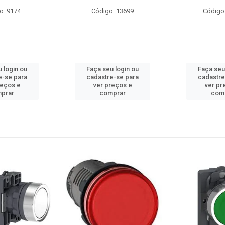
: 13699
Código: 10686
Código
 login ou
Faça seu login ou
Faça seu
e-se para
cadastre-se para
cadastre
reços e
ver preços e
ver pr
prar
comprar
com