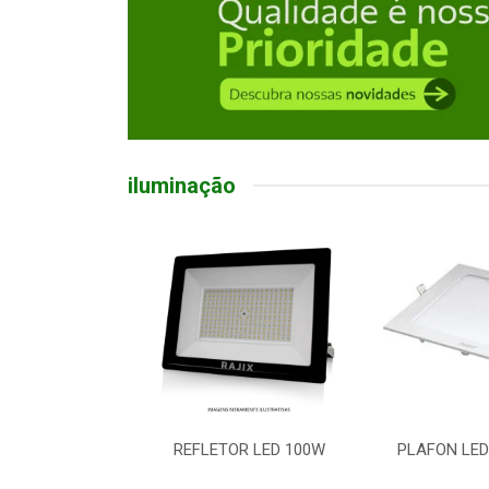
iluminação
R LED 100W
PLAFON LED EMB QD 18W
LUMINARIA 
5