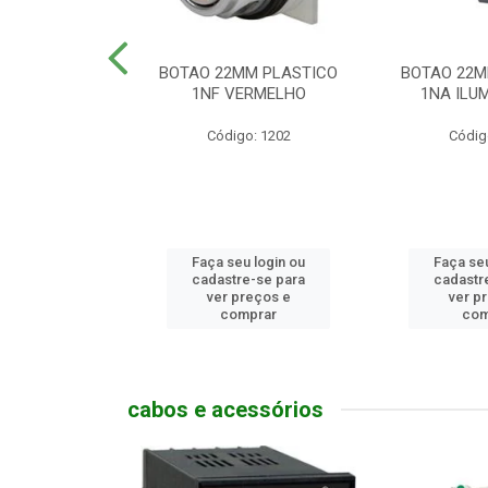
MM PLASTICO
BOTAO 22MM PLASTICO
BOTAO 22M
GENCIA
1NF VERMELHO
1NA ILUM
go: 786
Código: 1202
Códig
u login ou
Faça seu login ou
Faça seu
e-se para
cadastre-se para
cadastr
reços e
ver preços e
ver p
mprar
comprar
com
cabos e acessórios