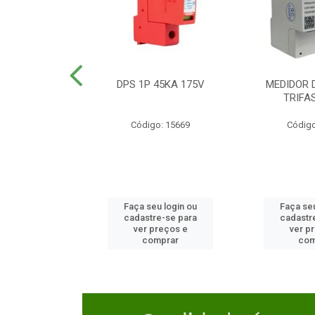
TOR CAIXA
DPS 1P 45KA 175V
MEDIDOR 
DA 125A
TRIFA
o: 23654
Código: 15669
Código
u login ou
Faça seu login ou
Faça seu
e-se para
cadastre-se para
cadastr
reços e
ver preços e
ver p
mprar
comprar
com