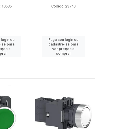
: 23740
Código: 9174
Código:
 login ou
Faça seu login ou
Faça seu 
-se para
cadastre-se para
cadastre
eços e
ver preços e
ver pr
prar
comprar
comp