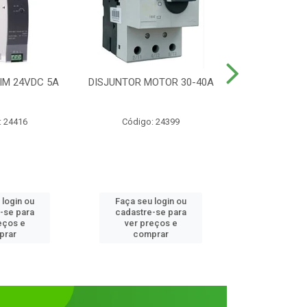
IM 24VDC 5A
DISJUNTOR MOTOR 30-40A
CONTATOR T
1NANF 
: 24416
Código: 24399
Código:
 login ou
Faça seu login ou
Faça seu 
-se para
cadastre-se para
cadastre
eços e
ver preços e
ver pr
prar
comprar
comp