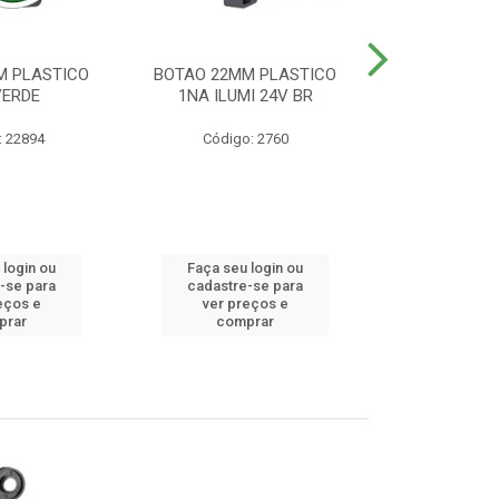
M PLASTICO
BOTAO 22MM PLASTICO
BOTAO 22MM
VERDE
1NA ILUMI 24V BR
EMERG
: 22894
Código: 2760
Código
 login ou
Faça seu login ou
Faça seu 
-se para
cadastre-se para
cadastre
eços e
ver preços e
ver pr
prar
comprar
comp