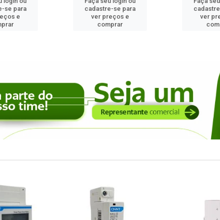
 login ou
Faça seu login ou
Faça seu
e-se para
cadastre-se para
cadastre
reços e
ver preços e
ver pr
prar
comprar
com