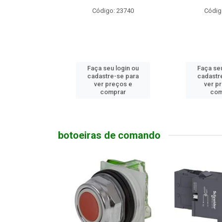
o: 23740
Código: 9174
Código
u login ou
Faça seu login ou
Faça seu
e-se para
cadastre-se para
cadastr
reços e
ver preços e
ver p
mprar
comprar
com
botoeiras de comando