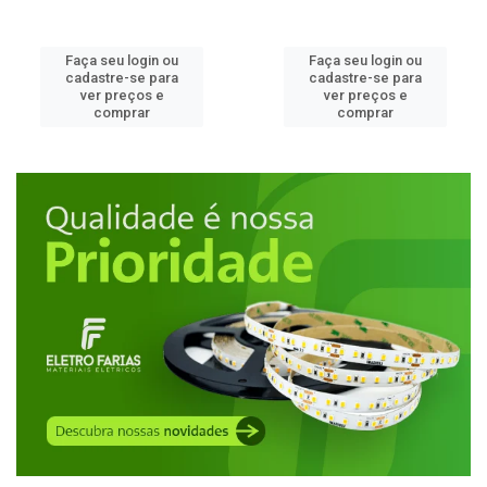
Faça seu login ou
Faça seu login ou
cadastre-se para
cadastre-se para
ver preços e
ver preços e
comprar
comprar