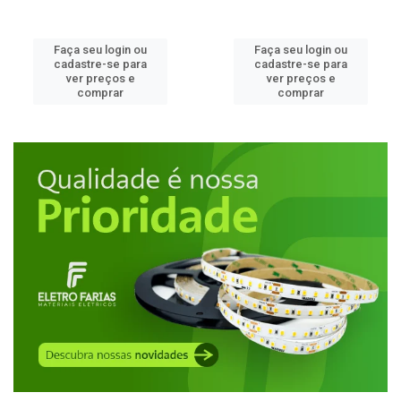
Faça seu login ou
Faça seu login ou
cadastre-se para
cadastre-se para
ver preços e
ver preços e
comprar
comprar