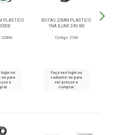
M PLASTICO
BOTAO 22MM PLASTICO
BOTAO 22MM
VERDE
1NA ILUMI 24V BR
EMERG
: 22894
Código: 2760
Código
 login ou
Faça seu login ou
Faça seu 
-se para
cadastre-se para
cadastre
eços e
ver preços e
ver pr
prar
comprar
comp