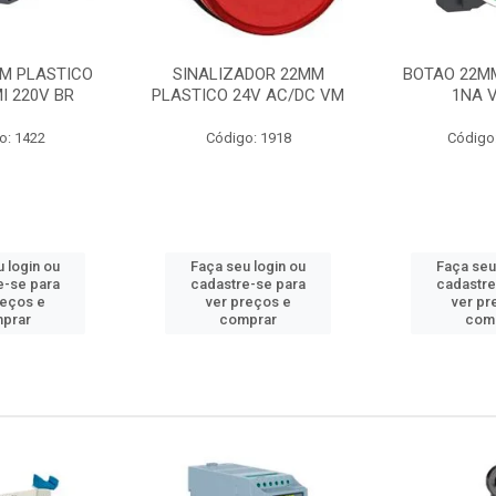
M PLASTICO
SINALIZADOR 22MM
BOTAO 22M
I 220V BR
PLASTICO 24V AC/DC VM
1NA 
o: 1422
Código: 1918
Código
 login ou
Faça seu login ou
Faça seu
e-se para
cadastre-se para
cadastre
reços e
ver preços e
ver pr
prar
comprar
com