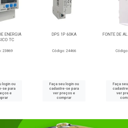
DE ENERGIA
DPS 1P 60KA
FONTE DE AL
SICO TC
: 23869
Código: 24466
Código
 login ou
Faça seu login ou
Faça seu
e-se para
cadastre-se para
cadastre
reços e
ver preços e
ver pr
prar
comprar
com