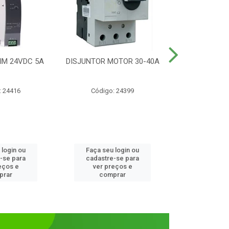
IM 24VDC 5A
DISJUNTOR MOTOR 30-40A
CONTATOR T
1NANF 
: 24416
Código: 24399
Código:
 login ou
Faça seu login ou
Faça seu 
-se para
cadastre-se para
cadastre
eços e
ver preços e
ver pr
prar
comprar
comp