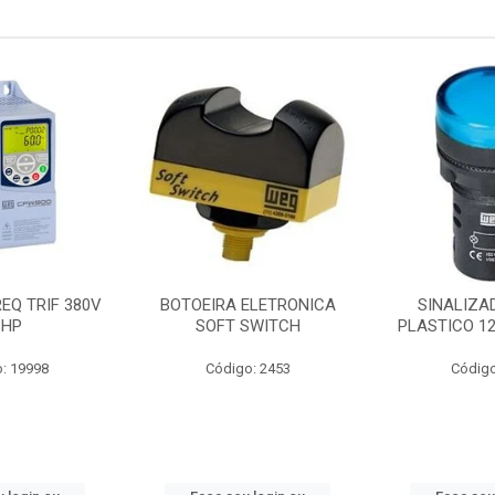
ELETRONICA
SINALIZADOR 22MM
CONTATOR T
SWITCH
PLASTICO 12V AC/DC AZ
1NANF 
o: 2453
Código: 6154
Código