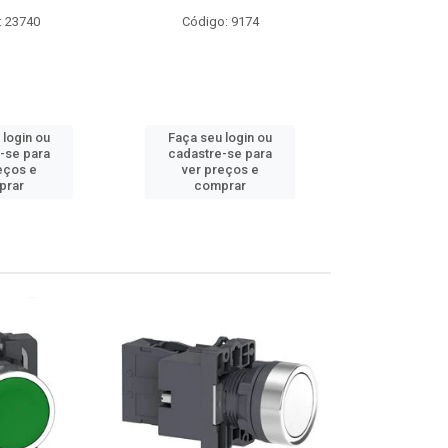
go: 9174
Código: 13699
Códig
u login ou
Faça seu login ou
Faça se
re-se para
cadastre-se para
cadastr
preços e
ver preços e
ver p
mprar
comprar
co