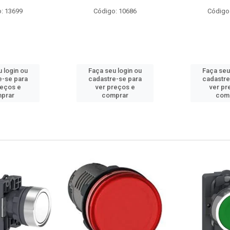
go: 10686
Código: 23740
Códi
eu login ou
Faça seu login ou
Faça se
re-se para
cadastre-se para
cadast
preços e
ver preços e
ver 
omprar
comprar
co