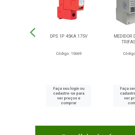
TOR CAIXA
DPS 1P 45KA 175V
MEDIDOR 
DA 125A
TRIFA
o: 23654
Código: 15669
Código
u login ou
Faça seu login ou
Faça seu
e-se para
cadastre-se para
cadastr
reços e
ver preços e
ver p
mprar
comprar
com