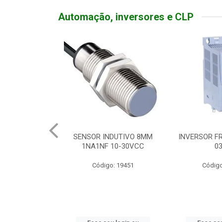
Automação, inversores e CLP
NDUTIVO 8MM
INVERSOR FREQ TRIF 380V
BOTOEIRA 
 10-30VCC
03HP
SOFT 
o: 19451
Código: 19998
Códig