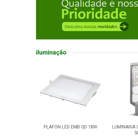
iluminação
ED EMB QD 18W
LUMINARIA LED P/ POSTE
LAMPADA L
50W
B