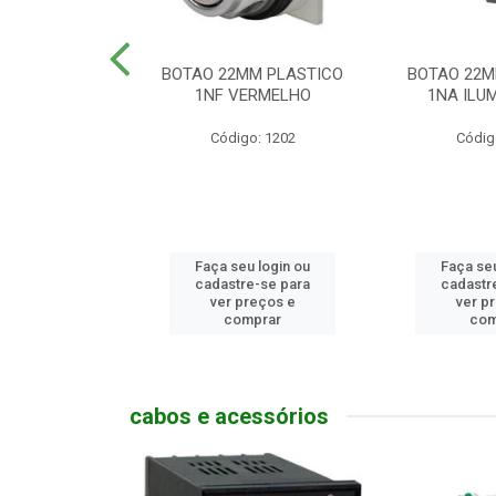
MM PLASTICO
BOTAO 22MM PLASTICO
BOTAO 22M
GENCIA
1NF VERMELHO
1NA ILUM
go: 786
Código: 1202
Códig
u login ou
Faça seu login ou
Faça seu
e-se para
cadastre-se para
cadastr
reços e
ver preços e
ver p
mprar
comprar
com
cabos e acessórios