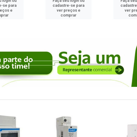
 login ou
Faça seu login ou
Faça seu
e-se para
cadastre-se para
cadastre
reços e
ver preços e
ver pr
prar
comprar
com