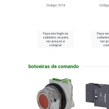
igo: 9174
Código: 13699
Códi
seu login ou
Faça seu login ou
Faça s
tre-se para
cadastre-se para
cadast
 preços e
ver preços e
ver 
omprar
comprar
c
botoeiras de comando