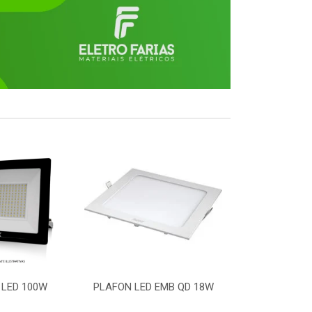
D EMB QD 18W
LUMINARIA LED P/ POSTE
LAMPADA LE
50W
BR