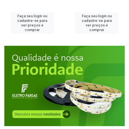
Faça seu login ou
Faça seu login ou
cadastre-se para
cadastre-se para
ver preços e
ver preços e
comprar
comprar