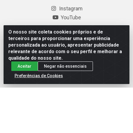
Instagram
YouTube
Formas de Pagamento
O nosso site coleta cookies próprios e de
terceiros para proporcionar uma experiência
personalizada ao usuário, apresentar publicidade
relevante de acordo com o seu perfil e melhorar a
Baixe nosso APP
qualidade do nosso site.
Aceitar
Negar não essenciais
Preferências de Cookies
Eletrofarias Materiais Eletricos - Av. Jorn. Assis
Chateaubriand, 2500 - Distrito Industrial, Campina Grande/PB
- CEP 58.410-062 - CNPJ 12.110.462/0001-40