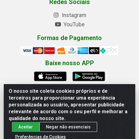
Redes Sociais
Instagram
YouTube
Formas de Pagamento
Baixe nosso APP
O nosso site coleta cookies próprios e de
terceiros para proporcionar uma experiência
Eletrofarias Materiais Eletricos - Av. Jorn. Assis
personalizada ao usuário, apresentar publicidade
Chateaubriand, 2500 - Distrito Industrial, Campina Grande/PB
relevante de acordo com o seu perfil e melhorar a
- CEP 58.410-062 - CNPJ 12.110.462/0001-40
qualidade do nosso site.
Aceitar
Negar não essenciais
Preferências de Cookies