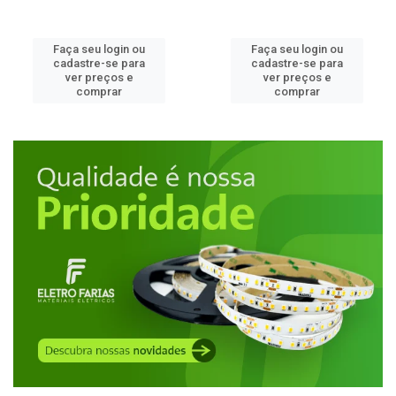
Faça seu login ou
Faça seu login ou
cadastre-se para
cadastre-se para
ver preços e
ver preços e
comprar
comprar