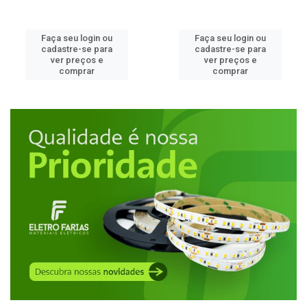
Faça seu login ou
Faça seu login ou
cadastre-se para
cadastre-se para
ver preços e
ver preços e
comprar
comprar