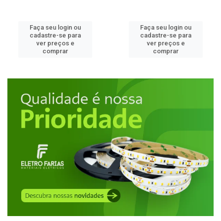
Faça seu login ou
Faça seu login ou
cadastre-se para
cadastre-se para
ver preços e
ver preços e
comprar
comprar