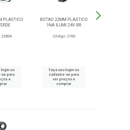
M PLASTICO
BOTAO 22MM PLASTICO
BOTAO 22MM
VERDE
1NA ILUMI 24V BR
EMERG
: 22894
Código: 2760
Código
 login ou
Faça seu login ou
Faça seu 
-se para
cadastre-se para
cadastre
eços e
ver preços e
ver pr
prar
comprar
comp