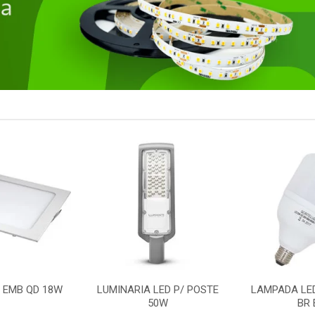
LED P/ POSTE
LAMPADA LED BULBO 50W
REFLETOR
0W
BR E27