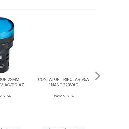
DOR 22MM
CONTATOR TRIPOLAR 95A
CHAVE PART.DI
2V AC/DC AZ
1NANF 220VAC
22-32A
: 6154
Código: 6362
Código