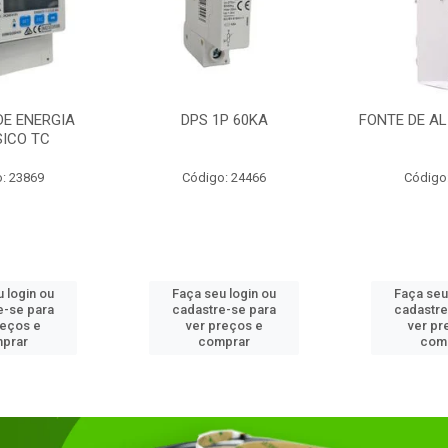
DE ENERGIA
DPS 1P 60KA
FONTE DE AL
SICO TC
: 23869
Código: 24466
Código
 login ou
Faça seu login ou
Faça seu
e-se para
cadastre-se para
cadastre
reços e
ver preços e
ver pr
prar
comprar
com