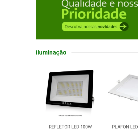
iluminação
R LED 100W
PLAFON LED EMB QD 18W
LUMINARIA 
5