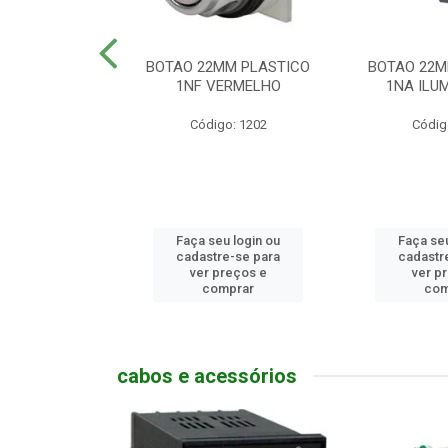
MM PLASTICO
BOTAO 22MM PLASTICO
BOTAO 22M
GENCIA
1NF VERMELHO
1NA ILUM
go: 786
Código: 1202
Códig
u login ou
Faça seu login ou
Faça seu
e-se para
cadastre-se para
cadastr
reços e
ver preços e
ver p
mprar
comprar
com
cabos e acessórios