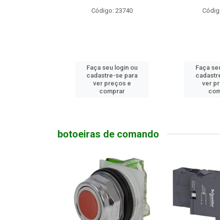
o: 23740
Código: 9174
Código
u login ou
Faça seu login ou
Faça seu
e-se para
cadastre-se para
cadastr
reços e
ver preços e
ver p
mprar
comprar
com
botoeiras de comando