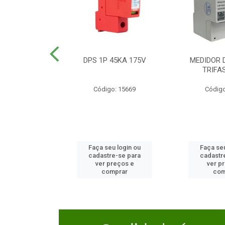
TOR CAIXA
DPS 1P 45KA 175V
MEDIDOR 
DA 125A
TRIFA
o: 23654
Código: 15669
Código
u login ou
Faça seu login ou
Faça seu
e-se para
cadastre-se para
cadastr
reços e
ver preços e
ver p
mprar
comprar
com