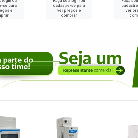
 login ou
Faça seu login ou
Faça seu
e-se para
cadastre-se para
cadastre
reços e
ver preços e
ver pr
prar
comprar
com