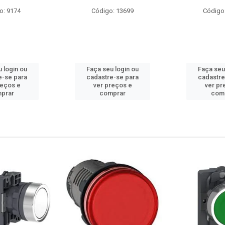
: 13699
Código: 10686
Código
 login ou
Faça seu login ou
Faça seu
e-se para
cadastre-se para
cadastre
reços e
ver preços e
ver pr
prar
comprar
com