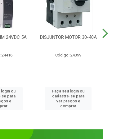
IM 24VDC 5A
DISJUNTOR MOTOR 30-40A
CONTATOR T
1NANF 
: 24416
Código: 24399
Código:
 login ou
Faça seu login ou
Faça seu 
-se para
cadastre-se para
cadastre
eços e
ver preços e
ver pr
prar
comprar
comp