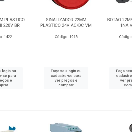
M PLASTICO
SINALIZADOR 22MM
BOTAO 22M
I 220V BR
PLASTICO 24V AC/DC VM
1NA 
o: 1422
Código: 1918
Código
 login ou
Faça seu login ou
Faça seu
e-se para
cadastre-se para
cadastre
reços e
ver preços e
ver pr
prar
comprar
com