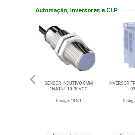
Automação, inversores e CLP
TATIVA 20A
SENSOR INDUTIVO 8MM
INVERSOR FR
DEADO
1NA1NF 10-30VCC
0
o: 19310
Código: 19451
Código