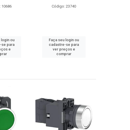
: 23740
Código: 9174
Código:
 login ou
Faça seu login ou
Faça seu 
-se para
cadastre-se para
cadastre
eços e
ver preços e
ver pr
prar
comprar
comp