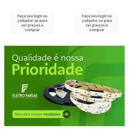
Faça seu login ou
Faça seu login ou
cadastre-se para
cadastre-se para
ver preços e
ver preços e
comprar
comprar