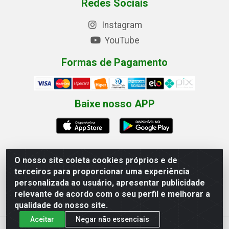
Redes Sociais
Instagram
YouTube
Formas de Pagamento
Baixe nosso APP
O nosso site coleta cookies próprios e de
terceiros para proporcionar uma experiência
Eletrofarias Materiais Eletricos - Av. Jorn. Assis
personalizada ao usuário, apresentar publicidade
Chateaubriand, 2500 - Distrito Industrial, Campina Grande/PB
relevante de acordo com o seu perfil e melhorar a
- CEP 58.410-062 - CNPJ 12.110.462/0001-40
qualidade do nosso site.
Aceitar
Negar não essenciais