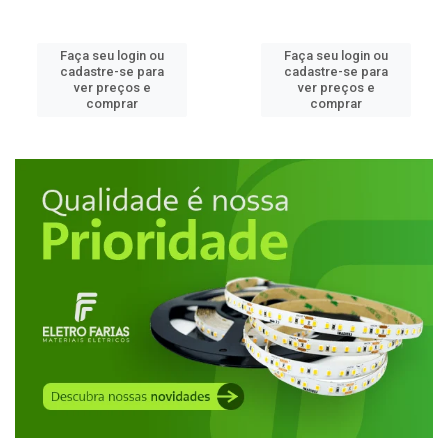
Faça seu login ou
Faça seu login ou
cadastre-se para
cadastre-se para
ver preços e
ver preços e
comprar
comprar