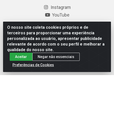
Instagram
YouTube
Formas de Pagamento
O nosso site coleta cookies próprios e de
terceiros para proporcionar uma experiência
personalizada ao usuário, apresentar publicidade
relevante de acordo com o seu perfil e melhorar a
Baixe nosso APP
qualidade do nosso site.
Aceitar
Negar não essenciais
Preferências de Cookies
Eletrofarias Materiais Eletricos - Av. Jorn. Assis
Chateaubriand, 2500 - Distrito Industrial, Campina Grande/PB
- CEP 58.410-062 - CNPJ 12.110.462/0001-40