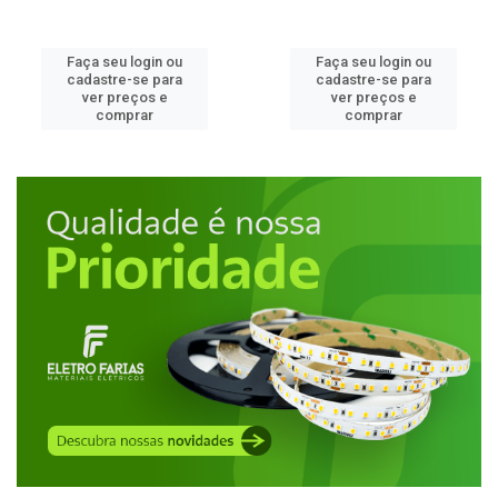
Faça seu login ou
Faça seu login ou
cadastre-se para
cadastre-se para
ver preços e
ver preços e
comprar
comprar