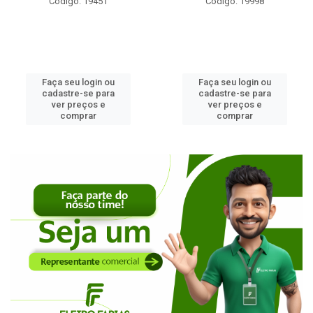
go: 19451
Código: 19998
Códi
eu login ou
Faça seu login ou
Faça s
re-se para
cadastre-se para
cadast
preços e
ver preços e
ver 
omprar
comprar
c