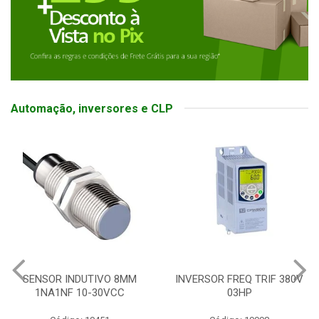
Automação, inversores e CLP
NDUTIVO 8MM
INVERSOR FREQ TRIF 380V
BOTOEIRA
 10-30VCC
03HP
SOFT