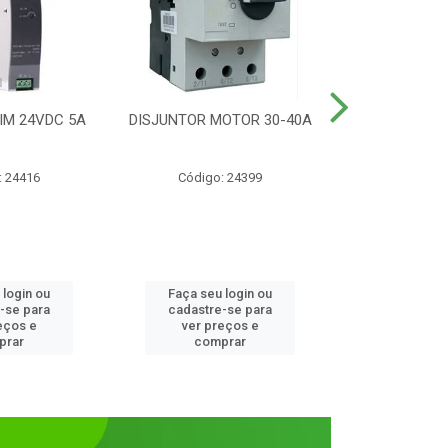
IM 24VDC 5A
DISJUNTOR MOTOR 30-40A
CONTATOR T
1NANF 
: 24416
Código: 24399
Código:
 login ou
Faça seu login ou
Faça seu 
-se para
cadastre-se para
cadastre
eços e
ver preços e
ver pr
prar
comprar
comp