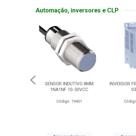
Automação, inversores e CLP
TATIVA 20A
SENSOR INDUTIVO 8MM
INVERSOR FR
DEADO
1NA1NF 10-30VCC
0
o: 19310
Código: 19451
Código