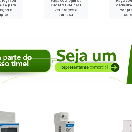
 login ou
Faça seu login ou
Faça seu
e-se para
cadastre-se para
cadastre
reços e
ver preços e
ver pr
prar
comprar
com