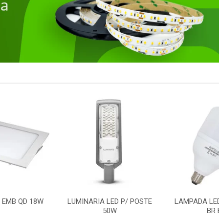
LED P/ POSTE
LAMPADA LED BULBO 50W
REFLETOR
0W
BR E27