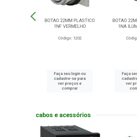
MM PLASTICO
BOTAO 22MM PLASTICO
BOTAO 22M
GENCIA
1NF VERMELHO
1NA ILUM
go: 786
Código: 1202
Códig
u login ou
Faça seu login ou
Faça seu
e-se para
cadastre-se para
cadastr
reços e
ver preços e
ver p
mprar
comprar
com
cabos e acessórios