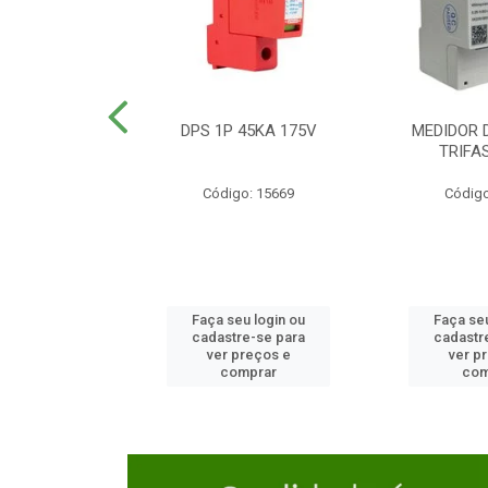
TOR CAIXA
DPS 1P 45KA 175V
MEDIDOR 
DA 125A
TRIFA
o: 23654
Código: 15669
Código
u login ou
Faça seu login ou
Faça seu
e-se para
cadastre-se para
cadastr
reços e
ver preços e
ver p
mprar
comprar
com