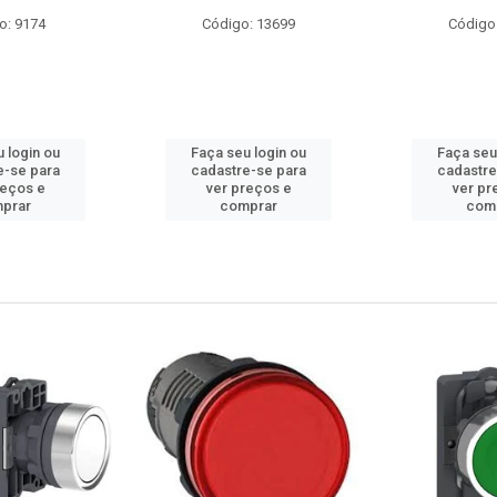
: 13699
Código: 10686
Código
 login ou
Faça seu login ou
Faça seu
e-se para
cadastre-se para
cadastre
reços e
ver preços e
ver pr
prar
comprar
com