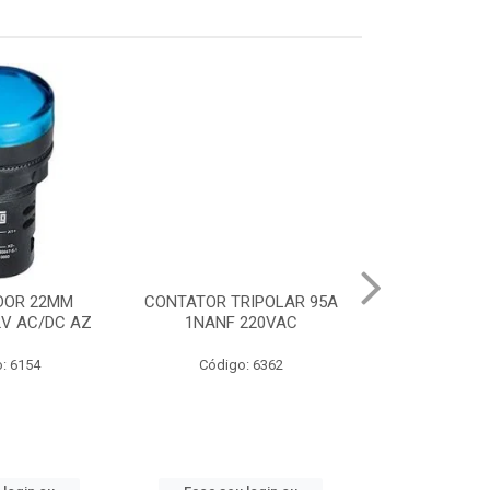
DOR 22MM
CONTATOR TRIPOLAR 95A
CHAVE PART.DI
2V AC/DC AZ
1NANF 220VAC
22-32A
: 6154
Código: 6362
Código