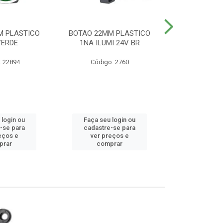
M PLASTICO
BOTAO 22MM PLASTICO
BOTAO 22MM
VERDE
1NA ILUMI 24V BR
EMERG
: 22894
Código: 2760
Código
 login ou
Faça seu login ou
Faça seu 
-se para
cadastre-se para
cadastre
eços e
ver preços e
ver pr
prar
comprar
comp