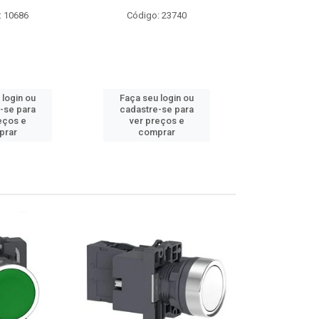
: 23740
Código: 9174
Código:
 login ou
Faça seu login ou
Faça seu 
-se para
cadastre-se para
cadastre
eços e
ver preços e
ver pr
prar
comprar
comp