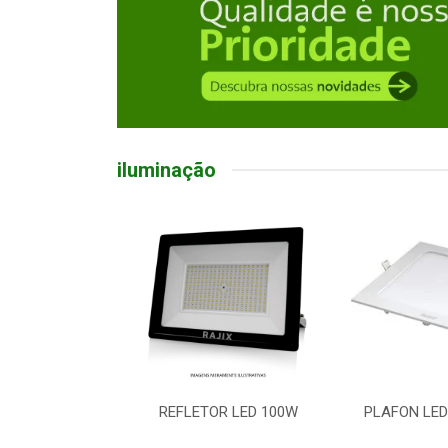
iluminação
R LED 100W
PLAFON LED EMB QD 18W
LUMINARIA 
5