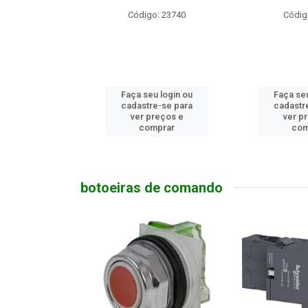
o: 23740
Código: 9174
Código
u login ou
Faça seu login ou
Faça seu
e-se para
cadastre-se para
cadastr
reços e
ver preços e
ver p
mprar
comprar
com
botoeiras de comando