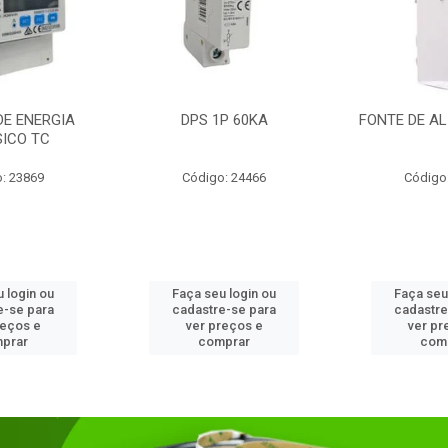
DE ENERGIA
DPS 1P 60KA
FONTE DE AL
SICO TC
: 23869
Código: 24466
Código
 login ou
Faça seu login ou
Faça seu
e-se para
cadastre-se para
cadastre
reços e
ver preços e
ver pr
prar
comprar
com