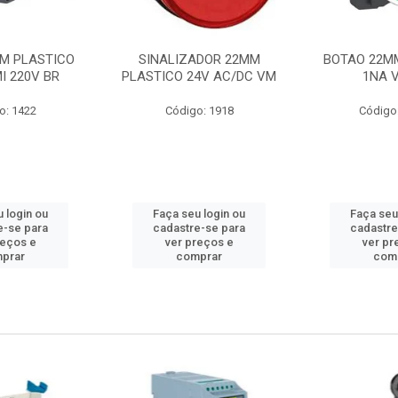
M PLASTICO
SINALIZADOR 22MM
BOTAO 22M
I 220V BR
PLASTICO 24V AC/DC VM
1NA 
o: 1422
Código: 1918
Código
 login ou
Faça seu login ou
Faça seu
e-se para
cadastre-se para
cadastre
reços e
ver preços e
ver pr
prar
comprar
com