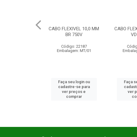
EXIVEL 10,0 MM
CABO FLEXIVEL 10,0 MM
CABO FLEX
BR 750V
VD 750V
PT 1
digo: 22187
Código: 22186
Códig
lagem: MT/01
Embalagem: MT/01
Embala
 seu login ou
Faça seu login ou
Faça se
astre-se para
cadastre-se para
cadast
er preços e
ver preços e
ver 
comprar
comprar
co