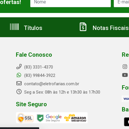
ofertas!
Títulos
Notas Fiscais
Fale Conosco
Re
(83) 3331-4370
(83) 99844-3922
contato@eletrofarias.com.br
Fo
Seg a Sex: 08h às 12h e 13h30 às 17h30
Site Seguro
Ba