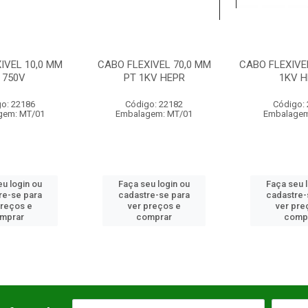
IVEL 70,0 MM
CABO FLEXIVEL 6,0 MM VM
CABO FLEXIVE
KV HEPR
1KV HEPR
1K
o: 22182
Código: 22177
Código:
gem: MT/01
Embalagem: MT/01
Embalagem
u login ou
Faça seu login ou
Faça seu 
re-se para
cadastre-se para
cadastre-
preços e
ver preços e
ver pre
mprar
comprar
comp