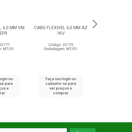
L 6,0 MM AZ
CABO FLEXIVEL 10,0 MM
CABO FLEXIVEL
V
VD 1KV HEPR
BR 750
 22175
Código: 22153
Código: 22
: MT/01
Embalagem: MT/01
Embalagem: 
login ou
Faça seu login ou
Faça seu log
se para
cadastre-se para
cadastre-se 
ços e
ver preços e
ver preços
rar
comprar
comprar