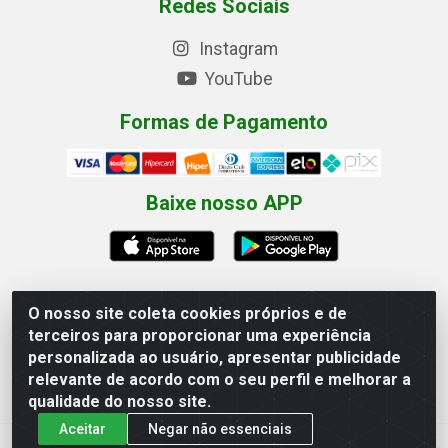
Redes Sociais
Instagram
YouTube
Formas de Pagamento
Baixe nosso APP
O nosso site coleta cookies próprios e de
terceiros para proporcionar uma experiência
Eletrofarias Materiais Eletricos - Av. Jorn. Assis
personalizada ao usuário, apresentar publicidade
Chateaubriand, 2500 - Distrito Industrial, Campina Grande/PB
relevante de acordo com o seu perfil e melhorar a
- CEP 58.410-062 - CNPJ 12.110.462/0001-40
qualidade do nosso site.
Aceitar
Negar não essenciais