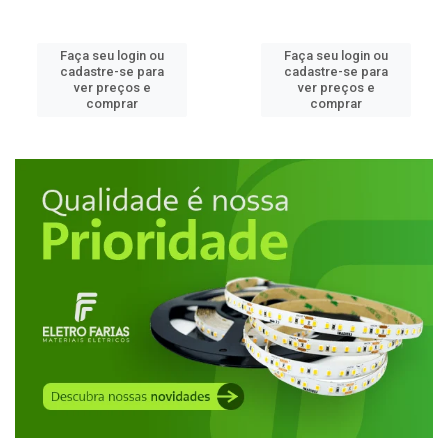
Faça seu login ou
Faça seu login ou
cadastre-se para
cadastre-se para
ver preços e
ver preços e
comprar
comprar