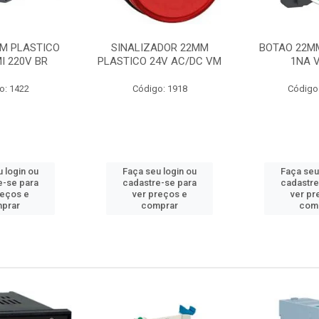
M PLASTICO
SINALIZADOR 22MM
BOTAO 22M
I 220V BR
PLASTICO 24V AC/DC VM
1NA 
o: 1422
Código: 1918
Código
 login ou
Faça seu login ou
Faça seu
e-se para
cadastre-se para
cadastre
reços e
ver preços e
ver pr
prar
comprar
com