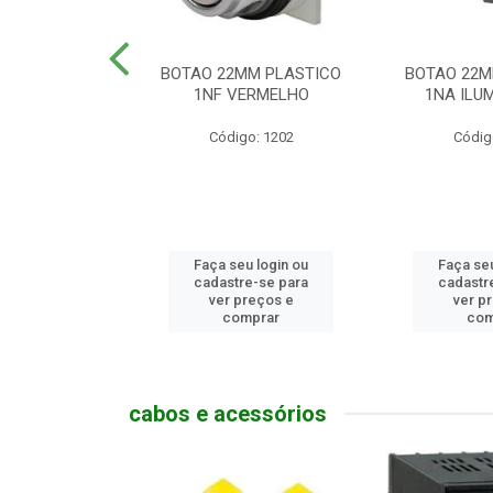
MM PLASTICO
BOTAO 22MM PLASTICO
BOTAO 22M
GENCIA
1NF VERMELHO
1NA ILUM
go: 786
Código: 1202
Códig
u login ou
Faça seu login ou
Faça seu
e-se para
cadastre-se para
cadastr
reços e
ver preços e
ver p
mprar
comprar
com
cabos e acessórios