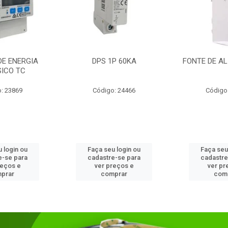
DE ENERGIA
DPS 1P 60KA
FONTE DE AL
SICO TC
: 23869
Código: 24466
Código
 login ou
Faça seu login ou
Faça seu
e-se para
cadastre-se para
cadastre
reços e
ver preços e
ver pr
prar
comprar
com