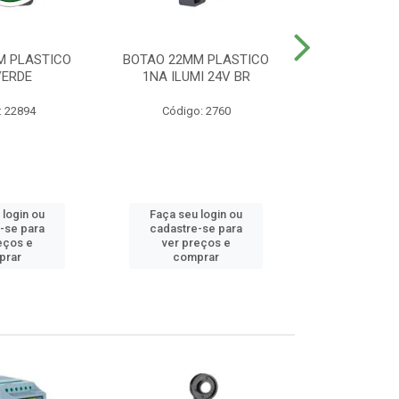
M PLASTICO
BOTAO 22MM PLASTICO
BOTAO 22MM
VERDE
1NA ILUMI 24V BR
EMERG
: 22894
Código: 2760
Código
 login ou
Faça seu login ou
Faça seu 
-se para
cadastre-se para
cadastre
eços e
ver preços e
ver pr
prar
comprar
comp