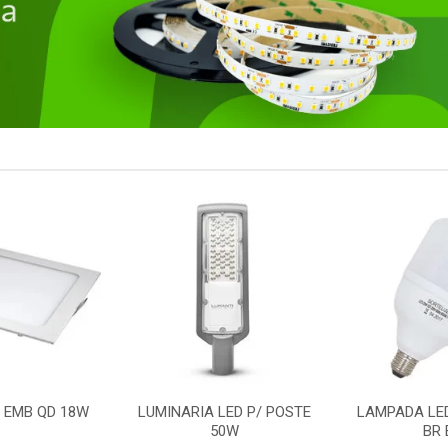
LED P/ POSTE
LAMPADA LED BULBO 50W
REFLETOR
0W
BR E27