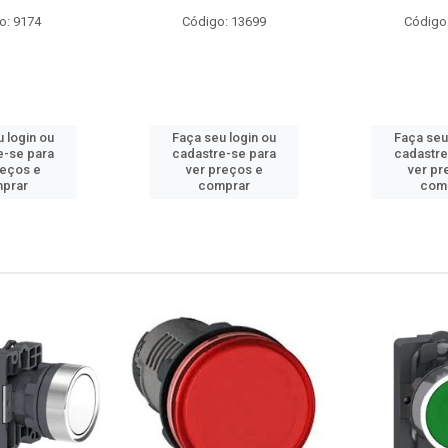
: 13699
Código: 10686
Código
 login ou
Faça seu login ou
Faça seu
e-se para
cadastre-se para
cadastre
reços e
ver preços e
ver pr
prar
comprar
com