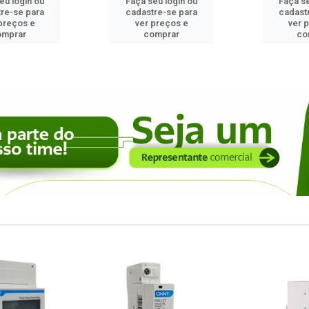
 login ou
Faça seu login ou
Faça seu
e-se para
cadastre-se para
cadastre
reços e
ver preços e
ver pr
prar
comprar
com