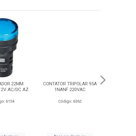
DOR 22MM
CONTATOR TRIPOLAR 95A
CHAVE PART.DI
2V AC/DC AZ
1NANF 220VAC
22-32A
: 6154
Código: 6362
Código