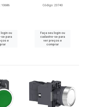
: 23740
Código: 9174
Código:
 login ou
Faça seu login ou
Faça seu 
-se para
cadastre-se para
cadastre
eços e
ver preços e
ver pr
prar
comprar
comp