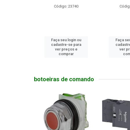
o: 23740
Código: 9174
Código
u login ou
Faça seu login ou
Faça seu
e-se para
cadastre-se para
cadastr
reços e
ver preços e
ver p
mprar
comprar
com
botoeiras de comando