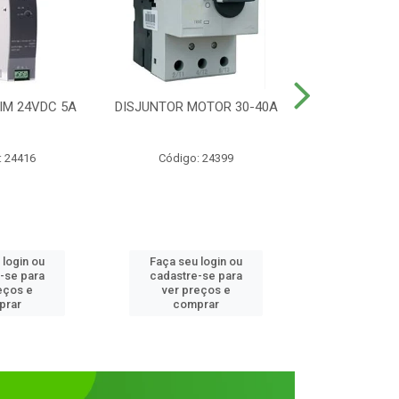
IM 24VDC 5A
DISJUNTOR MOTOR 30-40A
CONTATOR T
1NANF 
: 24416
Código: 24399
Código:
 login ou
Faça seu login ou
Faça seu 
-se para
cadastre-se para
cadastre
eços e
ver preços e
ver pr
prar
comprar
comp