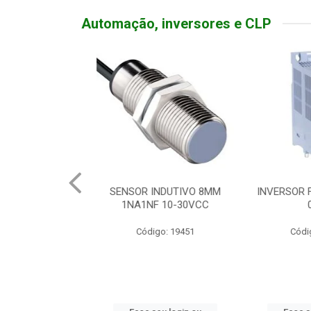
Automação, inversores e CLP
TATIVA 20A
SENSOR INDUTIVO 8MM
INVERSOR FR
DEADO
1NA1NF 10-30VCC
0
o: 19310
Código: 19451
Código