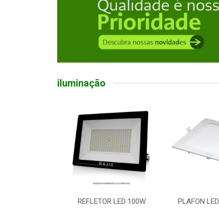
iluminação
R LED 100W
PLAFON LED EMB QD 18W
LUMINARIA 
5