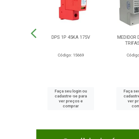
TOR CAIXA
DPS 1P 45KA 175V
MEDIDOR 
DA 125A
TRIFA
o: 23654
Código: 15669
Código
u login ou
Faça seu login ou
Faça seu
e-se para
cadastre-se para
cadastr
reços e
ver preços e
ver p
mprar
comprar
com