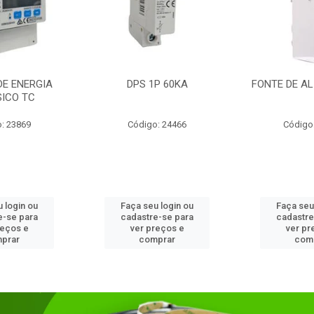
DE ENERGIA
DPS 1P 60KA
FONTE DE AL
SICO TC
: 23869
Código: 24466
Código
 login ou
Faça seu login ou
Faça seu
e-se para
cadastre-se para
cadastre
reços e
ver preços e
ver pr
prar
comprar
com