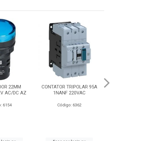
DOR 22MM
CONTATOR TRIPOLAR 95A
CHAVE PART.DI
2V AC/DC AZ
1NANF 220VAC
22-32A
: 6154
Código: 6362
Código