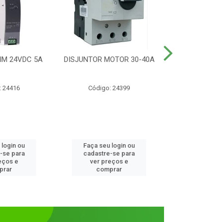
IM 24VDC 5A
DISJUNTOR MOTOR 30-40A
CONTATOR T
1NANF 
: 24416
Código: 24399
Código:
 login ou
Faça seu login ou
Faça seu 
-se para
cadastre-se para
cadastre
eços e
ver preços e
ver pr
prar
comprar
comp