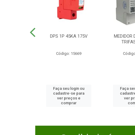
TOR CAIXA
DPS 1P 45KA 175V
MEDIDOR 
DA 125A
TRIFA
o: 23654
Código: 15669
Código
u login ou
Faça seu login ou
Faça seu
e-se para
cadastre-se para
cadastr
reços e
ver preços e
ver p
mprar
comprar
com