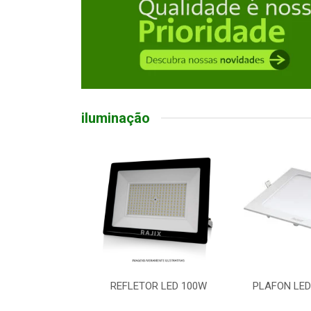
iluminação
ED BULBO 50W
REFLETOR LED 100W
PLAFON LED
 E27