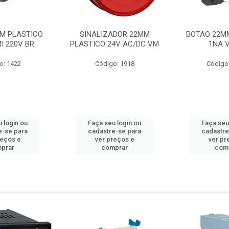
M PLASTICO
SINALIZADOR 22MM
BOTAO 22M
I 220V BR
PLASTICO 24V AC/DC VM
1NA 
o: 1422
Código: 1918
Código
 login ou
Faça seu login ou
Faça seu
e-se para
cadastre-se para
cadastre
reços e
ver preços e
ver pr
prar
comprar
com