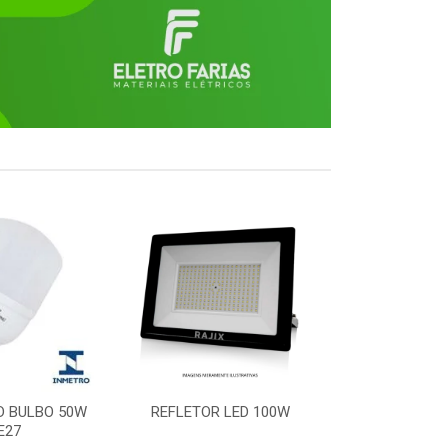
D BULBO 50W
REFLETOR LED 100W
PLAFON LED 
E27