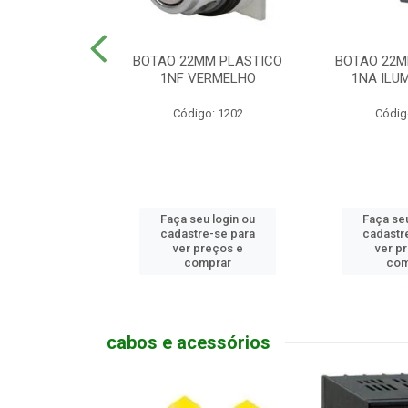
MM PLASTICO
BOTAO 22MM PLASTICO
BOTAO 22M
GENCIA
1NF VERMELHO
1NA ILUM
go: 786
Código: 1202
Códig
u login ou
Faça seu login ou
Faça seu
e-se para
cadastre-se para
cadastr
reços e
ver preços e
ver p
mprar
comprar
com
cabos e acessórios