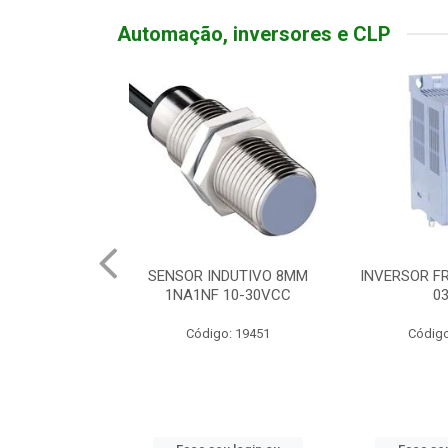
Automação, inversores e CLP
TATIVA 20A
SENSOR INDUTIVO 8MM
INVERSOR FR
DEADO
1NA1NF 10-30VCC
0
o: 19310
Código: 19451
Código