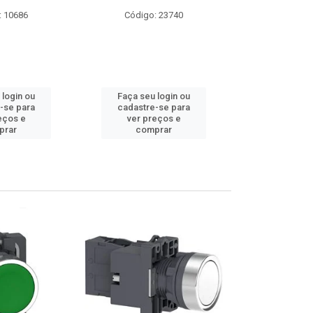
: 10686
Código: 23740
Código
 login ou
Faça seu login ou
Faça seu 
-se para
cadastre-se para
cadastre
eços e
ver preços e
ver pr
prar
comprar
comp