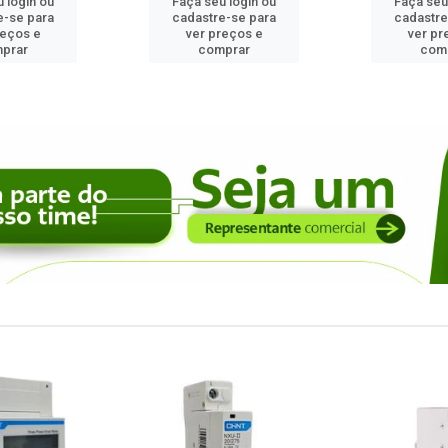
 login ou
Faça seu login ou
Faça seu
e-se para
cadastre-se para
cadastre
reços e
ver preços e
ver pr
prar
comprar
com