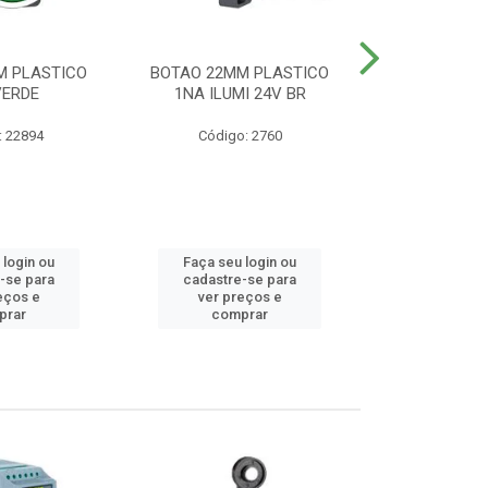
M PLASTICO
BOTAO 22MM PLASTICO
BOTAO 22MM
VERDE
1NA ILUMI 24V BR
EMERG
: 22894
Código: 2760
Código
 login ou
Faça seu login ou
Faça seu 
-se para
cadastre-se para
cadastre
eços e
ver preços e
ver pr
prar
comprar
comp