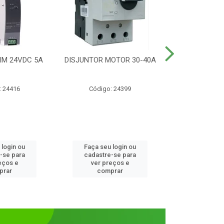
IM 24VDC 5A
DISJUNTOR MOTOR 30-40A
CONTATOR T
1NANF 
: 24416
Código: 24399
Código:
 login ou
Faça seu login ou
Faça seu 
-se para
cadastre-se para
cadastre
eços e
ver preços e
ver pr
prar
comprar
comp