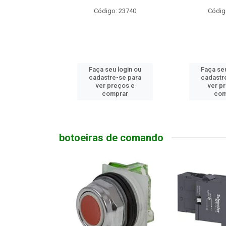
o: 10686
Código: 23740
Códig
u login ou
Faça seu login ou
Faça seu
e-se para
cadastre-se para
cadastr
reços e
ver preços e
ver p
mprar
comprar
com
botoeiras de comando