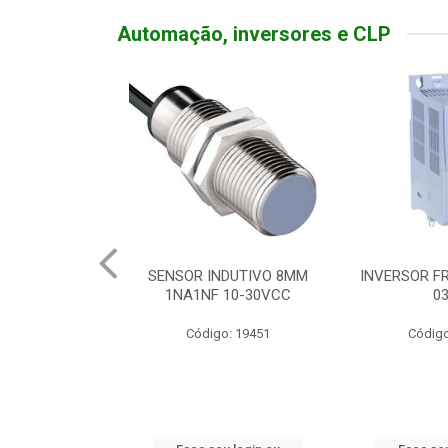
Automação, inversores e CLP
TATIVA 20A
SENSOR INDUTIVO 8MM
INVERSOR FR
DEADO
1NA1NF 10-30VCC
0
o: 19310
Código: 19451
Código