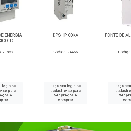
DE ENERGIA
DPS 1P 60KA
FONTE DE AL
SICO TC
: 23869
Código: 24466
Código
 login ou
Faça seu login ou
Faça seu
e-se para
cadastre-se para
cadastre
reços e
ver preços e
ver pr
prar
comprar
com