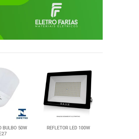
D BULBO 50W
REFLETOR LED 100W
PLAFON LED 
E27