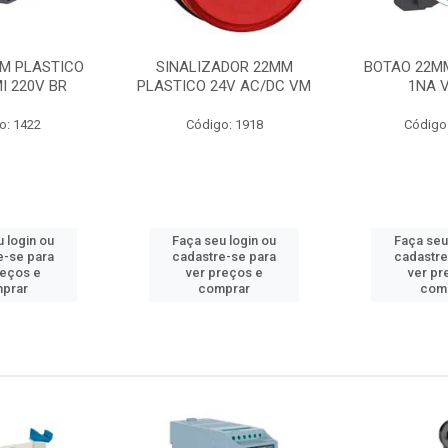
M PLASTICO
SINALIZADOR 22MM
BOTAO 22M
I 220V BR
PLASTICO 24V AC/DC VM
1NA 
o: 1422
Código: 1918
Código
 login ou
Faça seu login ou
Faça seu
e-se para
cadastre-se para
cadastre
reços e
ver preços e
ver pr
prar
comprar
com