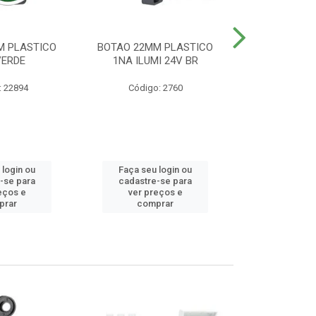
M PLASTICO
BOTAO 22MM PLASTICO
BOTAO 22MM
VERDE
1NA ILUMI 24V BR
EMERG
: 22894
Código: 2760
Código
 login ou
Faça seu login ou
Faça seu 
-se para
cadastre-se para
cadastre
eços e
ver preços e
ver pr
prar
comprar
comp