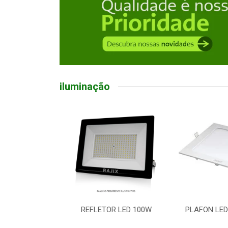
iluminação
ED BULBO 50W
REFLETOR LED 100W
PLAFON LED
 E27