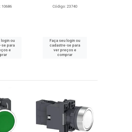
: 10686
Código: 23740
Código
 login ou
Faça seu login ou
Faça seu 
-se para
cadastre-se para
cadastre
eços e
ver preços e
ver pr
prar
comprar
comp