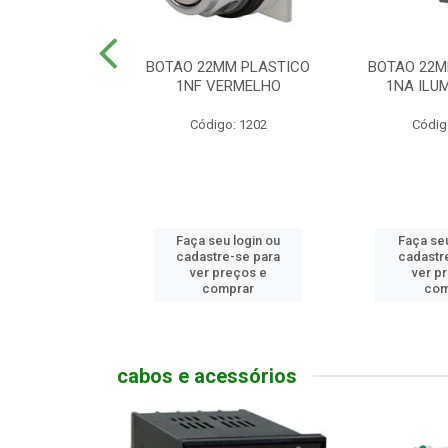
MM PLASTICO
BOTAO 22MM PLASTICO
BOTAO 22M
GENCIA
1NF VERMELHO
1NA ILUM
go: 786
Código: 1202
Códig
u login ou
Faça seu login ou
Faça seu
e-se para
cadastre-se para
cadastr
reços e
ver preços e
ver p
mprar
comprar
com
cabos e acessórios