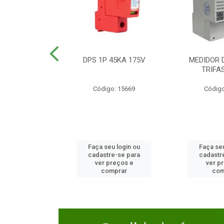
TOR CAIXA
DPS 1P 45KA 175V
MEDIDOR 
DA 125A
TRIFA
o: 23654
Código: 15669
Código
u login ou
Faça seu login ou
Faça seu
e-se para
cadastre-se para
cadastr
reços e
ver preços e
ver p
mprar
comprar
com