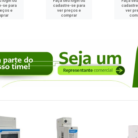
 login ou
Faça seu login ou
Faça seu
e-se para
cadastre-se para
cadastre
reços e
ver preços e
ver pr
prar
comprar
com