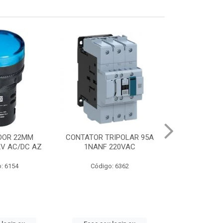
DOR 22MM
CONTATOR TRIPOLAR 95A
CHAVE PART.DI
2V AC/DC AZ
1NANF 220VAC
22-32A
: 6154
Código: 6362
Código