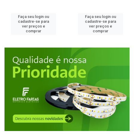
Faça seu login ou
Faça seu login ou
cadastre-se para
cadastre-se para
ver preços e
ver preços e
comprar
comprar