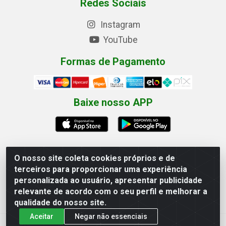
Redes Sociais
Instagram
YouTube
Formas de Pagamento
Baixe nosso APP
O nosso site coleta cookies próprios e de
terceiros para proporcionar uma experiência
Eletrofarias Materiais Eletricos - Av. Jorn. Assis
personalizada ao usuário, apresentar publicidade
Chateaubriand, 2500 - Distrito Industrial, Campina Grande/PB
relevante de acordo com o seu perfil e melhorar a
- CEP 58.410-062 - CNPJ 12.110.462/0001-40
qualidade do nosso site.
Aceitar
Negar não essenciais