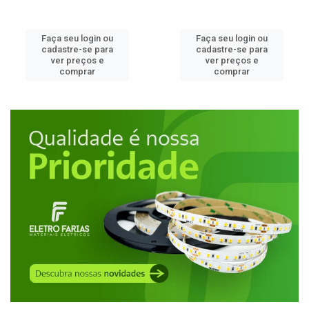
Faça seu login ou
Faça seu login ou
cadastre-se para
cadastre-se para
ver preços e
ver preços e
comprar
comprar