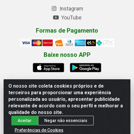
Instagram
YouTube
Formas de Pagamento
Baixe nosso APP
O nosso site coleta cookies próprios e de
terceiros para proporcionar uma experiência
Eletrofarias Materiais Eletricos - Av. Jorn. Assis
personalizada ao usuário, apresentar publicidade
Chateaubriand, 2500 - Distrito Industrial, Campina Grande/PB
relevante de acordo com o seu perfil e melhorar a
- CEP 58.410-062 - CNPJ 12.110.462/0001-40
qualidade do nosso site.
Aceitar
Negar não essenciais
Preferências de Cookies