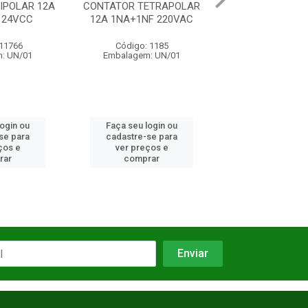
AR 12A
CONTATOR TETRAPOLAR
CONTATOR TRIPOLAR
CC
12A 1NA+1NF 220VAC
1NANF 125VDC
6
Código: 1185
Código: 10
/01
Embalagem: UN/01
Embalagem: UN/01
ou
Faça seu login ou
Faça seu login ou
ra
cadastre-se para
cadastre-se para
ver preços e
ver preços e
comprar
comprar