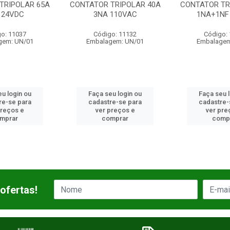
OLAR 65A
CONTATOR TRIPOLAR 40A
CONTATOR TRIPOL
DC
3NA 110VAC
1NA+1NF 24V
037
Código: 11132
Código: 1176
UN/01
Embalagem: UN/01
Embalagem: UN
in ou
Faça seu login ou
Faça seu login 
 para
cadastre-se para
cadastre-se pa
s e
ver preços e
ver preços e
r
comprar
comprar
ofertas!