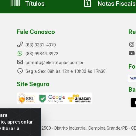
Títulos
Notas Fiscais
Fale Conosco
Re
(83) 3331-4370
(83) 99844-3922
contato@eletrofarias.com.br
Fo
Seg a Sex: 08h às 12h e 13h30 às 17h30
Site Seguro
Ba
para
io, apresentar
elhorar a
rn. Assis Chateaubriand, 2500 - Distrito Industrial, Campina Grande/PB 