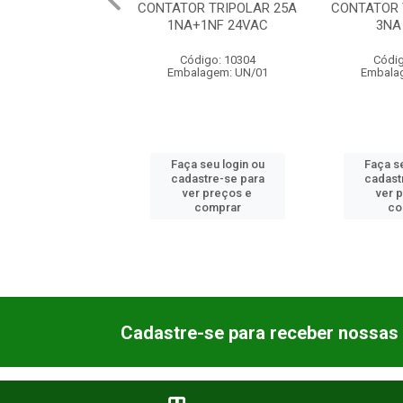
IPOLAR 09A
CONTATOR TRIPOLAR 25A
CONTATOR TRIP
125VDC
1NA+1NF 24VAC
3NA 24V
o: 10
Código: 10304
Código: 11
m: UN/01
Embalagem: UN/01
Embalagem: 
login ou
Faça seu login ou
Faça seu log
-se para
cadastre-se para
cadastre-se
eços e
ver preços e
ver preço
rar
comprar
compra
Cadastre-se para receber nossas 