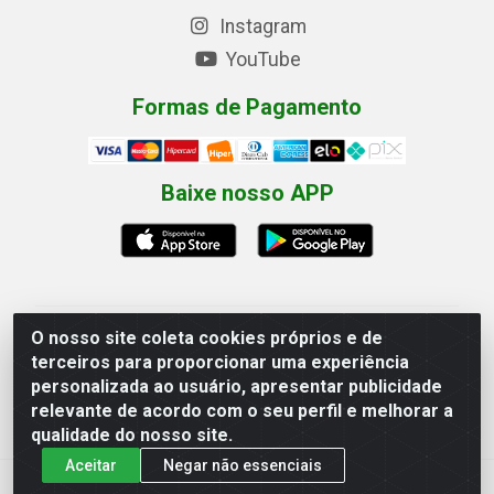
Instagram
YouTube
Formas de Pagamento
Baixe nosso APP
O nosso site coleta cookies próprios e de
Eletrofarias Materiais Eletricos - Av. Jorn. Assis
terceiros para proporcionar uma experiência
Chateaubriand, 2500 - Distrito Industrial, Campina
personalizada ao usuário, apresentar publicidade
Grande/PB - CEP 58.410-062 - CNPJ 12.110.462/0001-
relevante de acordo com o seu perfil e melhorar a
40
qualidade do nosso site.
Aceitar
Negar não essenciais