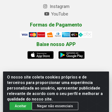
Instagram
YouTube
Formas de Pagamento
Baixe nosso APP
O nosso site coleta cookies próprios e de
Eletrofarias Materiais Eletricos - Av. Jorn. Assis
terceiros para proporcionar uma experiência
Chateaubriand, 2500 - Distrito Industrial, Campina
personalizada ao usuário, apresentar publicidade
Grande/PB - CEP 58.410-062 - CNPJ 12.110.462/0001-
relevante de acordo com o seu perfil e melhorar a
40
qualidade do nosso site.
Aceitar
Negar não essenciais