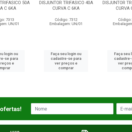
TRIFASICO 50A
DISJUNTOR TRIFASICO 40A
DISJUNTOR TR
A C 6KA
CURVA C 6KA
CURVA 
go: 7313
Código: 7312
Código:
gem: UN/01
Embalagem: UN/01
Embalagem
u login ou
Faça seu login ou
Faça seu 
re-se para
cadastre-se para
cadastre-
preços e
ver preços e
ver pre
mprar
comprar
comp
ofertas!