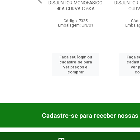
TOR MONOFASICO
DISJUNTOR MONOFASICO
DISJUNTOR 
CURVA C 6KA
40A CURVA C 6KA
CURV
ódigo: 7327
Código: 7325
Códi
lagem: UN/01
Embalagem: UN/01
Embala
 seu login ou
Faça seu login ou
Faça se
astre-se para
cadastre-se para
cadast
er preços e
ver preços e
ver 
comprar
comprar
co
Cadastre-se para receber nossas 