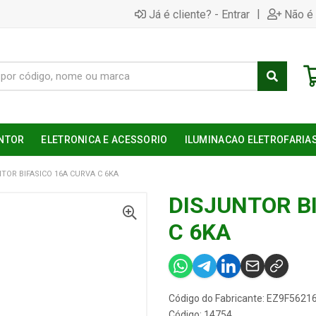
|
Já é cliente? - Entrar
Não é 
NTOR
ELETRONICA E ACESSORIO
ILUMINACAO ELETROFARIA
TOR BIFASICO 16A CURVA C 6KA
DISJUNTOR B
C 6KA
Código do Fabricante: EZ9F5621
Código: 14754