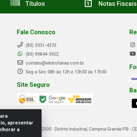
Títulos
Notas Fiscais
Fale Conosco
Re
(83) 3331-4370
(83) 99844-3922
contato@eletrofarias.com.br
Fo
Seg a Sex: 08h às 12h e 13h30 às 17h30
Site Seguro
Ba
para
io, apresentar
elhorar a
rn. Assis Chateaubriand, 2500 - Distrito Industrial, Campina Grande/PB 