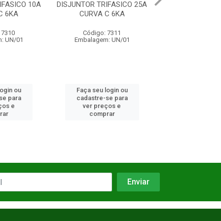
IFASICO 10A
DISJUNTOR TRIFASICO 25A
DISJUNTOR MON
C 6KA
CURVA C 6KA
63A CURVA 
 7310
Código: 7311
Código: 73
: UN/01
Embalagem: UN/01
Embalagem: 
login ou
Faça seu login ou
Faça seu log
se para
cadastre-se para
cadastre-se 
ços e
ver preços e
ver preços
rar
comprar
comprar