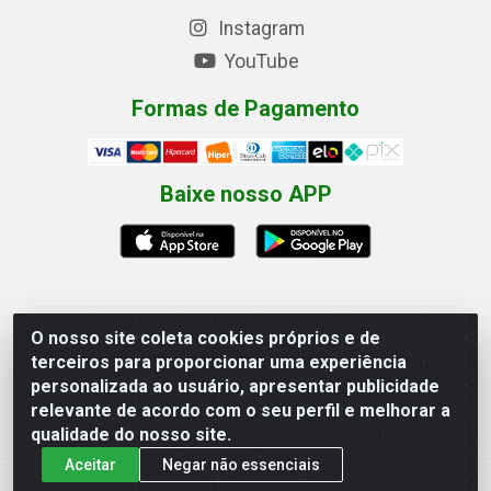
Instagram
YouTube
Formas de Pagamento
Baixe nosso APP
O nosso site coleta cookies próprios e de
Eletrofarias Materiais Eletricos - Av. Jorn. Assis
terceiros para proporcionar uma experiência
Chateaubriand, 2500 - Distrito Industrial, Campina
personalizada ao usuário, apresentar publicidade
Grande/PB - CEP 58.410-062 - CNPJ 12.110.462/0001-
relevante de acordo com o seu perfil e melhorar a
40
qualidade do nosso site.
Aceitar
Negar não essenciais