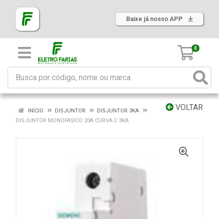
Baixe já nosso APP
0
VOLTAR
INÍCIO
DISJUNTOR
DISJUNTOR 3KA
DISJUNTOR MONOFASICO 20A CURVA C 3KA