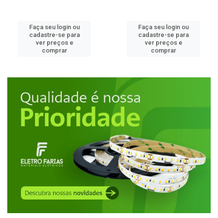
Faça seu login ou
Faça seu login ou
cadastre-se para
cadastre-se para
ver preços e
ver preços e
comprar
comprar