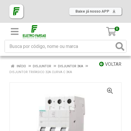
Baixe já nosso APP
0
VOLTAR
INÍCIO
DISJUNTOR
DISJUNTOR 3KA
DISJUNTOR TRIFASICO 32A CURVA C 3KA