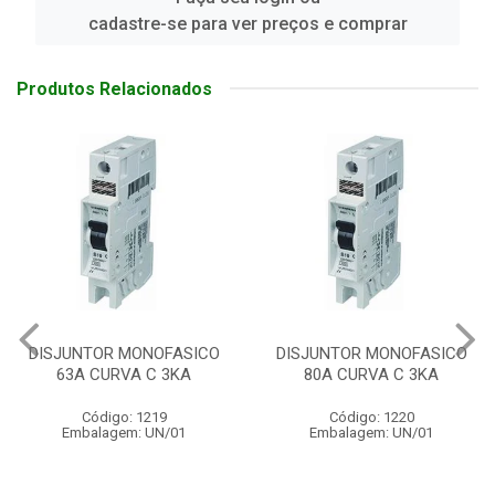
cadastre-se para ver preços e comprar
Produtos Relacionados
CO
DISJUNTOR MONOFASICO
DISJUNTOR MONOFASI
80A CURVA C 3KA
40A CURVA C 3KA
Código: 1220
Código: 1252
Embalagem: UN/01
Embalagem: UN/01